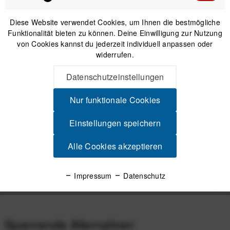
Diese Website verwendet Cookies, um Ihnen die bestmögliche
Funktionalität bieten zu können. Deine Einwilligung zur Nutzung
IN DEN
WARENKORB
von Cookies kannst du jederzeit individuell anpassen oder
widerrufen.
Versand am gleichen Tag bei Bestellungen bis 14 Uhr
Datenschutzeinstellungen
Sicherer Kauf auf Rechnung
30 Tage Widerrufsrecht
Nur funktionale Cookies
Einstellungen speichern
Beschreibung
Alle Cookies akzeptieren
Dein Vorteil auf jeder Strecke Aerodynamik trifft auf Innovation
Mit seiner schlanken,...
mehr
Impressum
Datenschutz
Produktsicherheit
Spannende Alternativen