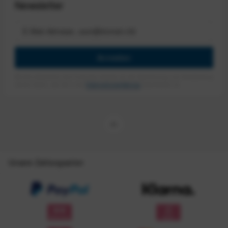
Newsletter
Anmelden
Mit dem Absenden des Formulars erlaube ich die Speicherung und Verarbeitung
meiner Daten, wie Sie in der
Datenschutzerklärung
beschrieben ist.
Unsere Zahlungsarten