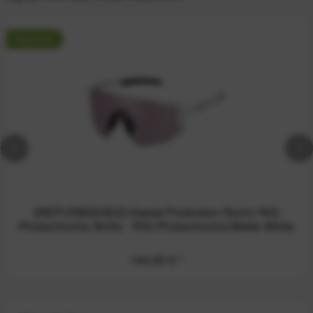
Neuheit
[REFURBISHED] Sweet Protection Ronin RIG
Photochromic Brille - RIG Photochromic/Matte White
140,00 €
*