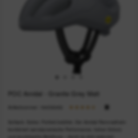
POC Amidal - Granite Grey Matt
Artikelnummer:
164032462
Schlank. Sicher. Perfekt belüftet. Der Amidal Rennradhelm
kombiniert aerodynamische Performance, hohen Schutz
und durchdachte Belüftung – damit du dich jederzeit