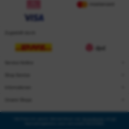
Zugestellt durch
Service Hotline
Shop Service
Informationen
Unsere Shops
* Alle Preise inkl. gesetzl. Mehrwertsteuer zzgl.
Versandkosten
und ggf.
Nachnahmegebühren, wenn nicht anders beschrieben