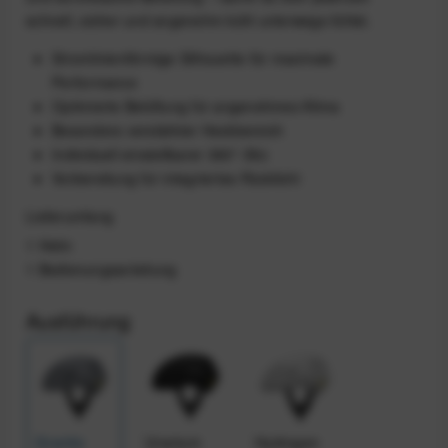
schnell, sicher und angenehm kühl unterwegs fühlst.
Stromlinienförmige Silhouette für maximale
Performance
Optimierte Belüftung für angenehmes Klima
Besonders verstärkter Heckbereich
Individuell einstellbarer 360°-Sitz
Vorbereitung für integriertes Rücklicht
Lieferumfang
1 Helm
1 Bedienungsanleitung
Ausführung
Granite
Uranium
Hydrogen