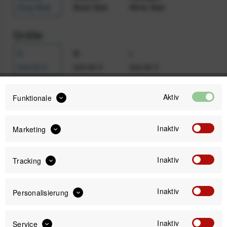
Grey Matt
Black Matt
White Matt
Größe
S
M
L
240,00 €
240,00 €
240,00 €
Aktiv
Funktionale
Auswahl zurücksetzen
Inaktiv
Marketing
240,00 €
Preis:
*
Inaktiv
Tracking
inkl. gesetzl. MwSt.
zzgl. Versandkosten
Sofort versandfertig, Lieferzeit ca. 1-3 Werktage
Inaktiv
Personalisierung
Inaktiv
Service