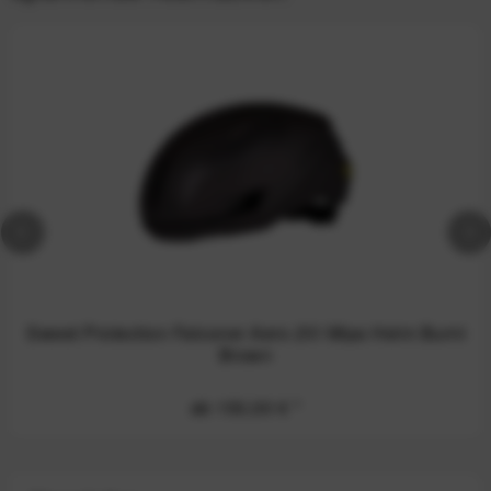
Sweet Protection Falconer Aero 2Vi Mips Helm Burnt
Brown
ab 150,00 €
*