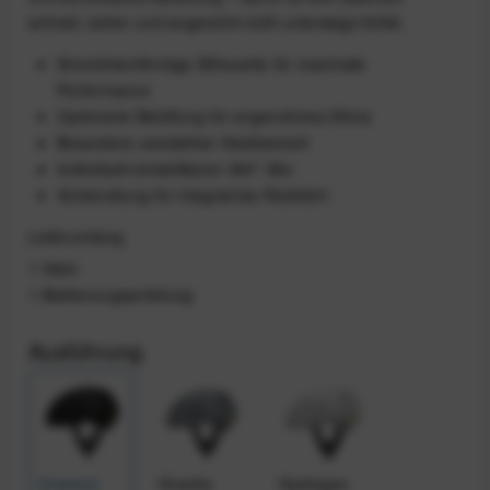
schnell, sicher und angenehm kühl unterwegs fühlst.
Stromlinienförmige Silhouette für maximale
Performance
Optimierte Belüftung für angenehmes Klima
Besonders verstärkter Heckbereich
Individuell einstellbarer 360°-Sitz
Vorbereitung für integriertes Rücklicht
Lieferumfang
1 Helm
1 Bedienungsanleitung
Ausführung
Uranium
Granite
Hydrogen