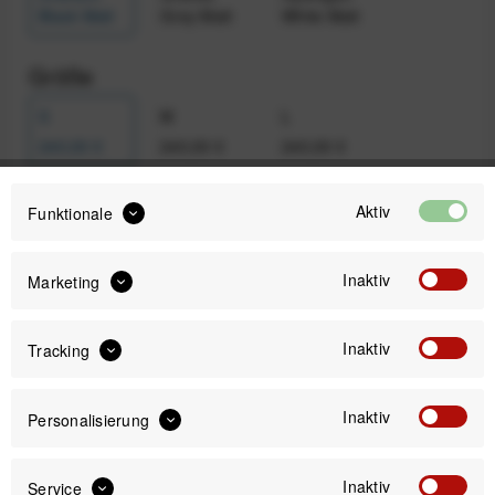
Black Matt
Grey Matt
White Matt
Größe
S
M
L
240,00 €
240,00 €
240,00 €
Aktiv
Funktionale
Auswahl zurücksetzen
Inaktiv
Marketing
240,00 €
Preis:
*
Inaktiv
Tracking
inkl. gesetzl. MwSt.
zzgl. Versandkosten
Sofort versandfertig, Lieferzeit ca. 1-3 Werktage
Inaktiv
Personalisierung
Inaktiv
Service