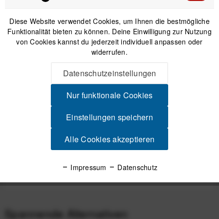
Diese Website verwendet Cookies, um Ihnen die bestmögliche
Funktionalität bieten zu können. Deine Einwilligung zur Nutzung
IN DEN
WARENKORB
von Cookies kannst du jederzeit individuell anpassen oder
widerrufen.
Versand am gleichen Tag bei Bestellungen bis 14 Uhr
Datenschutzeinstellungen
Sicherer Kauf auf Rechnung
30 Tage Widerrufsrecht
Nur funktionale Cookies
Einstellungen speichern
Beschreibung
Alle Cookies akzeptieren
Dein Vorteil auf jeder Strecke Aerodynamik trifft auf Innovation
Mit seiner schlanken,...
mehr
Impressum
Datenschutz
Produktsicherheit
Spannende Alternativen