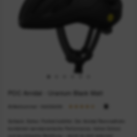
POC Amidal - Uranium Black Matt
Artikelnummer:
164032459
Schlank. Sicher. Perfekt belüftet. Der Amidal Rennradhelm
kombiniert aerodynamische Performance, hohen Schutz
und durchdachte Belüftung – damit du dich jederzeit