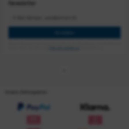
Newsletter
Anmelden
Mit dem Absenden des Formulars erlaube ich die Speicherung und Verarbeitung
meiner Daten, wie Sie in der
Datenschutzerklärung
beschrieben ist.
Unsere Zahlungsarten