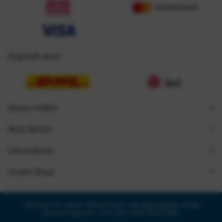
Zugestellt durch
Service Hotline
Shop Service
Informationen
Unsere Shops
* Alle Preise inkl. gesetzl. Mehrwertsteuer zzgl.
Versandkosten
und ggf.
Nachnahmegebühren, wenn nicht anders beschrieben