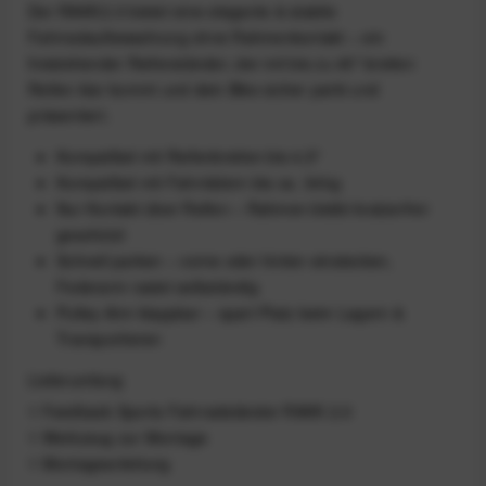
Der RAKK 2.0 bietet eine elegante & stabile
Fahrradaufbewahrung ohne Rahmenkontakt – ein
freistehender Reifenständer, der mit bis zu 45" breiten
Reifen klar kommt und dein Bike sicher parkt und
präsentiert.
Kompatibel mit Reifenbreiten bis 4,5″
Kompatibel mit Fahrrädern bis ca. 34 kg
Nur Kontakt über Reifen – Rahmen bleibt kratzerfrei
geschützt
Schnell parken – vorne oder hinten einstecken,
Federarm rastet selbständig
Pulley‑Arm klappbar – spart Platz beim Lagern &
Transportieren
Lieferumfang
1 Feedback Sports Fahrradständer RAKK 2.0
1 Werkzeug zur Montage
1 Montageanleitung