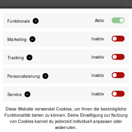
50,49 €
59,00 €
UVP:
Preis:
*
Aktiv
Funktionale
inkl. gesetzl. MwSt.
zzgl. Versandkosten
Inaktiv
Sofort versandfertig, Lieferzeit ca. 1-3 Werktage
Marketing
Inaktiv
Tracking
Inaktiv
Personalisierung
IN DEN
WARENKORB
Inaktiv
Service
Versand am gleichen Tag bei Bestellungen bis 14 Uhr
Sicherer Kauf auf Rechnung
Diese Website verwendet Cookies, um Ihnen die bestmögliche
30 Tage Widerrufsrecht
Funktionalität bieten zu können. Deine Einwilligung zur Nutzung
von Cookies kannst du jederzeit individuell anpassen oder
widerrufen.