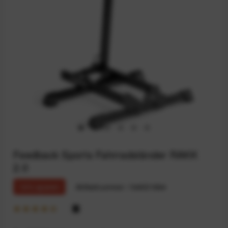
Feedback Sports Fahrradständer RAKK
2.0
14% sparen
Artikelnummer:
164031664