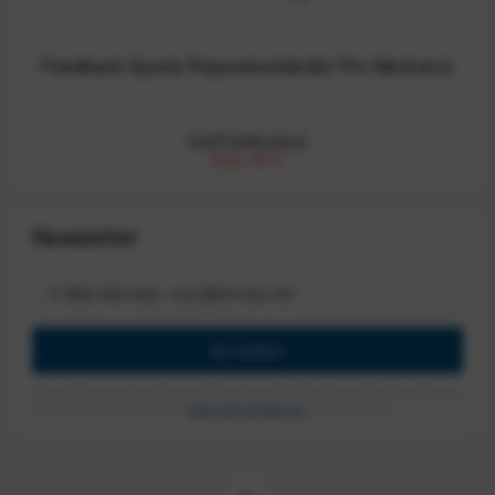
Feedback Sports Reparaturständer Pro Mechanic
UVP:395,00 €
332,15 €
*
Newsletter
Anmelden
Mit dem Absenden des Formulars erlaube ich die Speicherung und Verarbeitung
meiner Daten, wie Sie in der
Datenschutzerklärung
beschrieben ist.