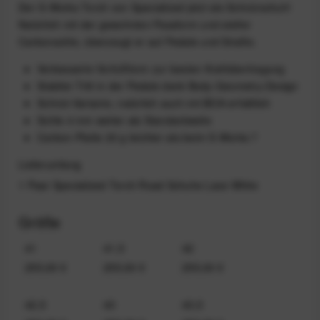
Der S-Works Torch von Specialized jetzt als Schnürschuh!
Natürlich mit der gewohnten Passform und steifer
Carbonsohle, überzeugt er auf Pedale und Straße.
Verbesserte Vorfußform zur besten Kraftübertragung
Stabiler Tritt in der Pedale dank Body-Geometry-Design
Schnür-Variante, natürlich auch mit BOA erhältlich
Sohle 4 mm weiter als Standardweite
Carbon-Platte 20 g leichter als beim S-Works 7
Lieferumfang
1 Paar Specialized Torch Road Schuhe Lace White
Größe
41
41,5
42
255,00 €
255,00 €
255,00 €
42,5
43
43,5