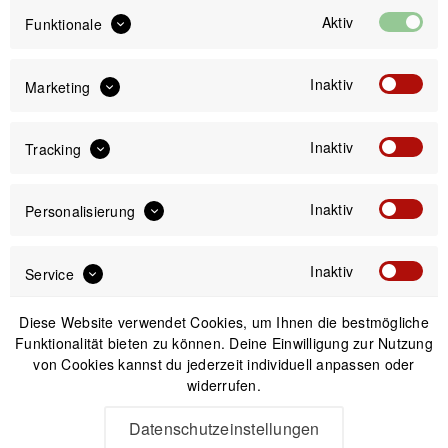
Aktiv
Funktionale
IN DEN
WARENKORB
Inaktiv
Marketing
S-Works
*1
Sale
Inaktiv
Tracking
*1
Angebot gültig bis zum 09.08.2026
Inaktiv
Personalisierung
Versand am gleichen Tag bei Bestellungen bis 14 Uhr
Sicherer Kauf auf Rechnung
30 Tage Widerrufsrecht
Inaktiv
Service
Diese Website verwendet Cookies, um Ihnen die bestmögliche
Passendes Zubehör
Funktionalität bieten zu können. Deine Einwilligung zur Nutzung
von Cookies kannst du jederzeit individuell anpassen oder
widerrufen.
-10%
Datenschutzeinstellungen