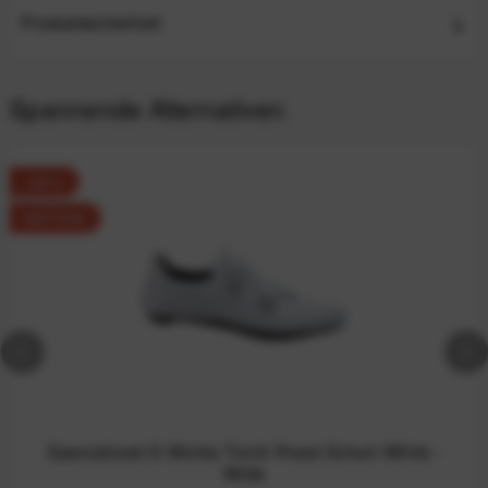
Produktsicherheit
Spannende Alternativen
-25%
AKTION
Specialized S-Works Torch Road Schuh White -
Wide