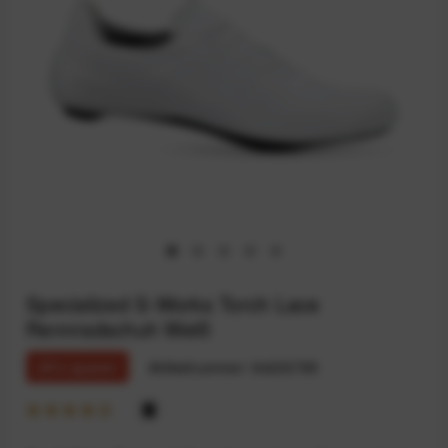
Specialized S-Works Torch Lace
Rennradschuh Weiß
25% sparen
Artikelnummer:
94233795