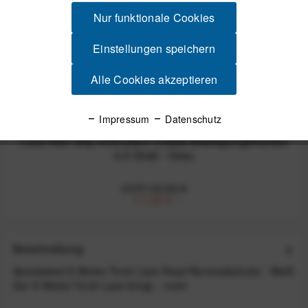
Nur funktionale Cookies
Einstellungen speichern
Alle Cookies akzeptieren
Impressum
Datenschutz
Look Kéo Grip Antirutsch-Cleats Bewegungsfreiheit
4,5 Grad - Grau
UVP:19,50 €
17,55 €
*
Beschreibung
Specialized S-Works Torch Lace Road Rennradschuhe - Weiß
Der S-Works Torch Lace bringt...
mehr