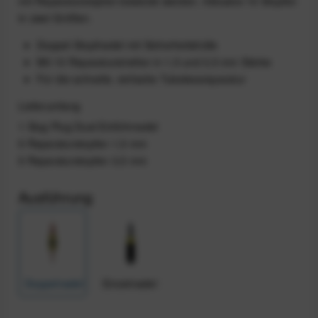
mit Reparaturstopfen bestückt werden. Inklusive 10 Stopfen
in zwei Größen.
Doppel-Stopfnadel mit Sicherheitshülle
Mit 10 Reparaturstreifen in 1,5 und 3,5 mm Stärke
Für die schnelle, einfache Tubelessreparatur
Lieferumfang
1 Slug Plug Dual Einführnadel
5 Reparaturstopfen 1,5 mm
5 Reparaturstopfen 3,5 mm
Ausführung
Doppelnadel
Einzelnadel