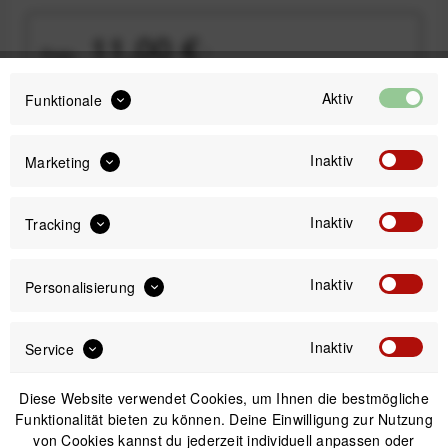
11,00 €
Preis:
*
inkl. gesetzl. MwSt.
zzgl. Versandkosten
Aktiv
Funktionale
Sofort versandfertig, Lieferzeit ca. 1-3 Werktage
Inaktiv
Marketing
Inaktiv
Tracking
IN DEN
WARENKORB
Inaktiv
Personalisierung
Versand am gleichen Tag bei Bestellungen bis 14 Uhr
Inaktiv
Service
Sicherer Kauf auf Rechnung
30 Tage Widerrufsrecht
Diese Website verwendet Cookies, um Ihnen die bestmögliche
Funktionalität bieten zu können. Deine Einwilligung zur Nutzung
von Cookies kannst du jederzeit individuell anpassen oder
Beschreibung