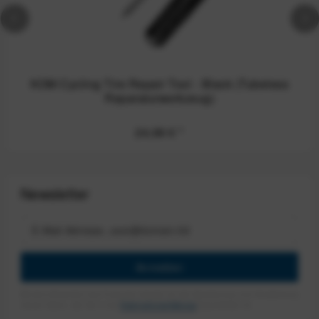
KOM Cycling Tire Repair Tool - Black (Tubeless
Reparaturwerkzeug)
24,99 €
*
Newsletter
Anmelden
Mit dem Absenden des Formulars erlaube ich die Speicherung und Verarbeitung
meiner Daten, wie Sie in der
Datenschutzerklärung
beschrieben ist.