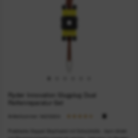
Ryder Innovation Slugplug Dual
Reifenreparatur-Set
Artikelnummer:
94233204
Praktische Doppel-Stopfnadel mit Schutzhülle - kann direkt