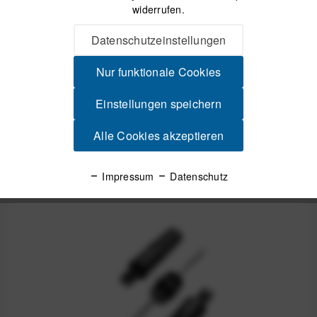
widerrufen.
Ryder Innovation Slugplug Dual Reifenreparatur-Set Ryder -
Bike-Zubehör vom Feinsten...
mehr
Datenschutzeinstellungen
Nur funktionale Cookies
Videos
Einstellungen speichern
Produktsicherheit
Alle Cookies akzeptieren
Spannende Alternativen
Impressum
Datenschutz