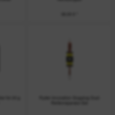
38,00 € *
er für 25 g
Ryder Innovation Slugplug Dual
Reifenreparatur-Set