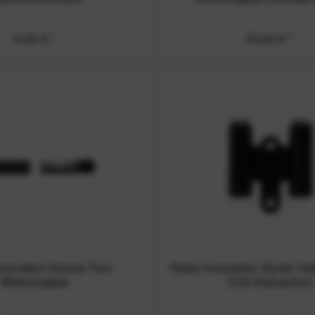
8,00 € *
50,00 € *
nnovation Groove Tool
Ryder Innovation Slyder Halt
Werkzeugset
CO2-Kartuschen