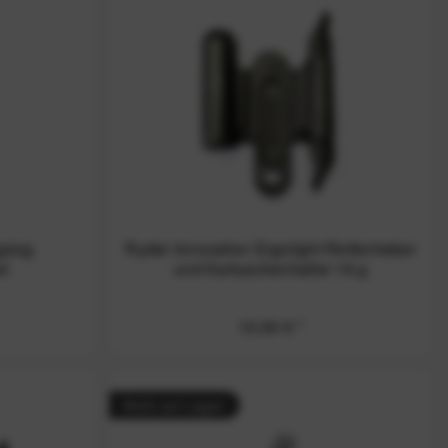
gplug
Ryder Innovation Ergolight Reifenheber
et
und Kartuschenhalter 16 g
10,00 € *
Nicht auf Lager