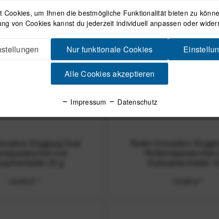
 Cookies, um Ihnen die bestmögliche Funktionalität bieten zu können
ng von Cookies kannst du jederzeit individuell anpassen oder wider
stellungen
Nur funktionale Cookies
Einstellu
Alle Cookies akzeptieren
Impressum
Datenschutz
novation Slugplug Dual
Ryder Innovation Slugpl
nreparatur-Set und
Reifenreparatur-Set
uschenhalter 25 g
Kartuschenhalter 1
10,00 € *
10,00 € *