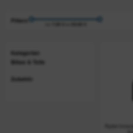
Filtern
7,00 €
50,00 €
von
bis
Kategorien
Bikes & Teile
Zubehör
Ryder Innova
Ke