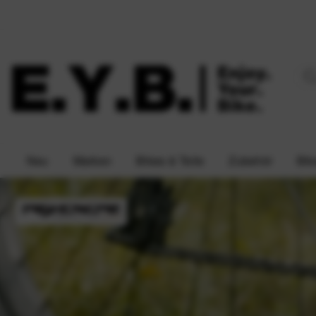
Neu
Marken
Bikes & Teile
Zubehör
Bik