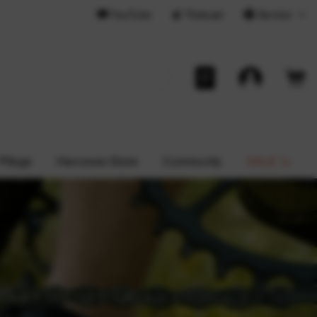
YouTube
Podcast
Service
 Pflege
Hannover-Store
Community
SALE %