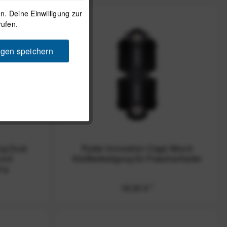
. Deine Einwilligung zur
rufen.
ngen speichern
ug Dual
Ryder Innovation Cage Mount
 und
Klettbefestigung für Flaschenhalter
6 g
18,00 € *