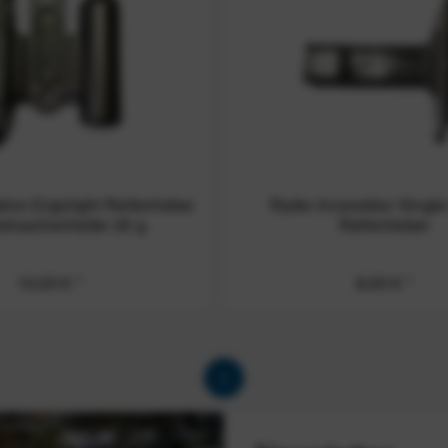
tion Ergolight Reifenheber
Ryder Innovation Single
rtuschenhalter 25 g
Reifenheber
10,00 € *
8,00 € *
1