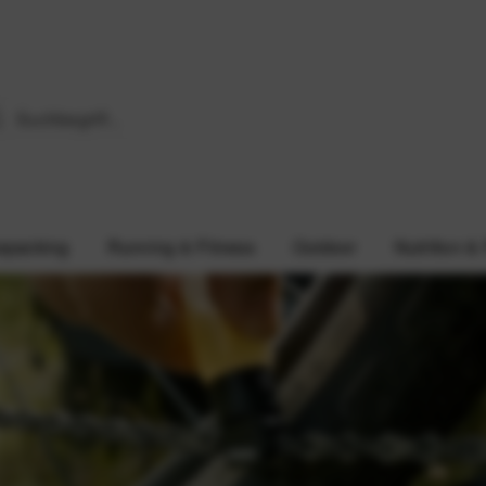
epacking
Running & Fitness
Outdoor
Nutrition &