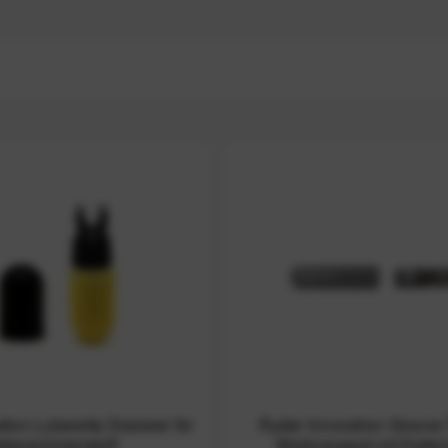
tion Luberetta Dosierer für
Ryder Innovation Groove 
ttenschmierstoff
Werkzeugset mit Ketten