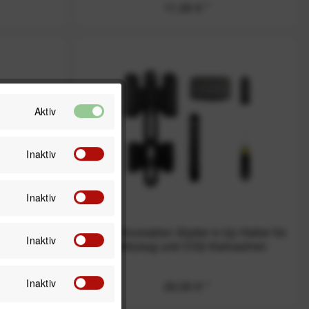
11,00 € *
Aktiv
Inaktiv
Inaktiv
 mit
Ryder Innovation Slyder 4-Up Halter für
Inaktiv
tück)
Werkzeug und CO2-Kartuschen
Inaktiv
20,00 € *