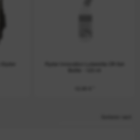
 Slyder
Ryder Innovation Luberetta Off-Set
Bottle - 125 ml
12,00 € *
Sortieren nach