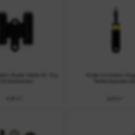
tion Slyder Halter für 16 g
Ryder Innovation Slu
O2-Kartuschen
Reifenreparatur-S
9,00 € *
9,00 € *