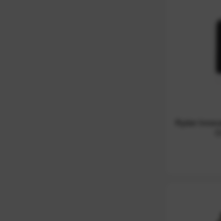
Ryder Innova
C