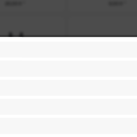
20,00 € *
9,00 € *
nnovation Nutcracker
Ryder Innovation Box
iversalwerkzeug
Reparaturstopen (10 S
8,00 € *
7,00 € *