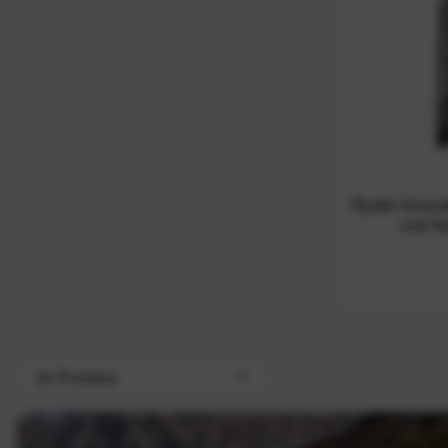
Ryder Innova
und Ka