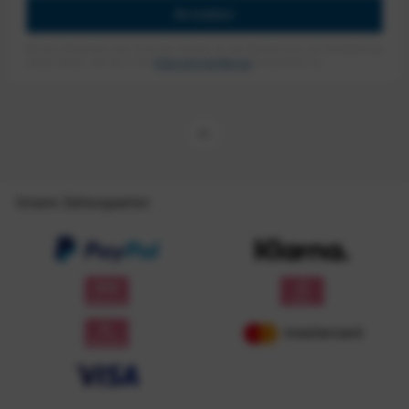
Anmelden
Mit dem Absenden des Formulars erlaube ich die Speicherung und Verarbeitung
meiner Daten, wie Sie in der
Datenschutzerklärung
beschrieben ist.
Unsere Zahlungsarten