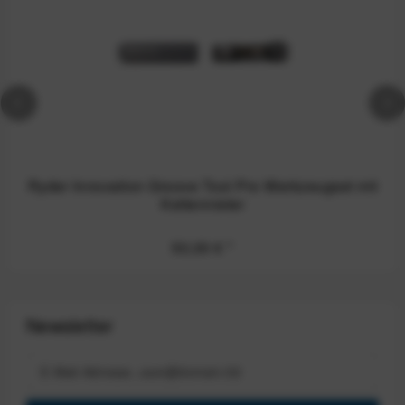
Ryder Innovation Groove Tool Pro Werkzeugset mit
Kettennieter
50,00 €
*
Newsletter