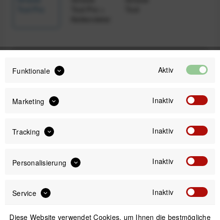
Tool Pro
Tool Pro +
Tool
Kettennieter
38,00 €
Aktiv
Preis:
*
Funktionale
inkl. gesetzl. MwSt.
zzgl. Versandkosten
Inaktiv
Marketing
Sofort versandfertig, Lieferzeit ca. 1-3 Werktage
Inaktiv
Tracking
Inaktiv
Personalisierung
IN DEN
WARENKORB
Inaktiv
Service
Versand am gleichen Tag bei Bestellungen bis 14 Uhr
Sicherer Kauf auf Rechnung
Diese Website verwendet Cookies, um Ihnen die bestmögliche