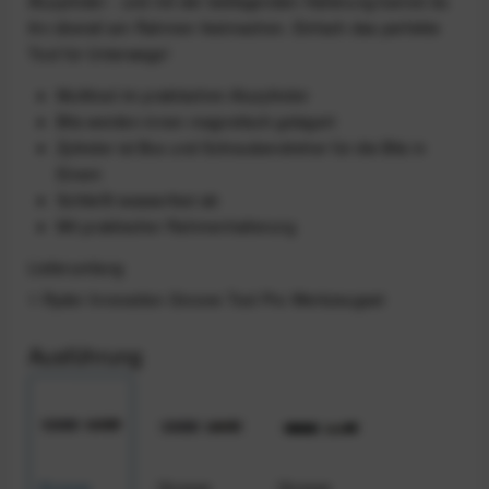
Aluzylinder - und mit der beiliegenden Halterung kannst du
ihn überall am Rahmen festmachen. Einfach das perfekte
Tool für Unterwegs!
Multitool im praktischen Aluzylinder
Bits werden innen magnetisch gelagert
Zylinder ist Box und Schraubendreher für die Bits in
Einem
Schließt wasserfest ab
Mit praktischer Rahmenhalterung
Lieferumfang
1 Ryder Innovation Groove Tool Pro Werkzeugset
Ausführung
Groove
Groove
Groove