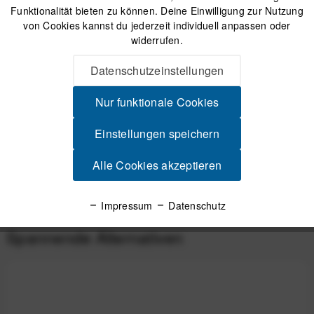
30 Tage Widerrufsrecht
Funktionalität bieten zu können. Deine Einwilligung zur Nutzung
von Cookies kannst du jederzeit individuell anpassen oder
widerrufen.
Beschreibung
Datenschutzeinstellungen
Ryder Innovation Groove Tool Pro Werkzeugset Ryder - Bike-
Zubehör vom Feinsten...
mehr
Nur funktionale Cookies
Einstellungen speichern
Videos
Alle Cookies akzeptieren
Produktsicherheit
Impressum
Datenschutz
Spannende Alternativen