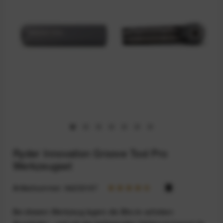
Ryder Innovation Groove Tool Pro
Werkzeugset
Artikelnummer:
94233197
Bei diesem Werkzeug lagern die Bits im schicken