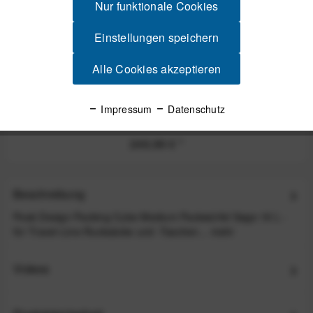
Nur funktionale Cookies
Einstellungen speichern
Alle Cookies akzeptieren
Peak Design Travel Duffelpack Bag 65L Reisetasche
Impressum
Datenschutz
mit Rucksackgurten - Black (Schwarz)
249,99 €
*
Beschreibung
Peak Design Packing Cube Medium Packwürfel Sage 18 L -
für Travel-Line-Rucksäcke und -Taschen...
mehr
Videos