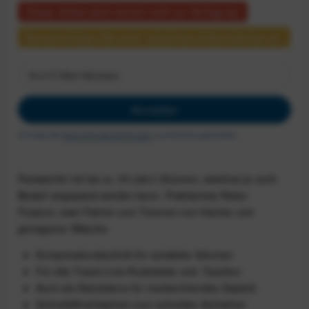
Dieser Artikel steht derzeit nicht zur Verfügung!
Benachrichtigen Sie mich, sobald der Artikel lieferbar ist.
Anmelden
Ich habe die
Datenschutzbestimmungen
zur Kenntnis genommen.
Packwürfel mit bis zu 18 Litern Volumen, welches je nach
Bedarf angepasst werden kann. Praktisches Reise-
Feature: zwei Fächer zum Trennen von frischer und
getragener Wäsche.
Kompressionstechnik für variables Volumen
Für alle Travel-Line-Rucksäcke und -Taschen
Auch als Standalone für markenfremdes Gepäck
Schnellöffnerlaschen zum schnellen Aufziehen