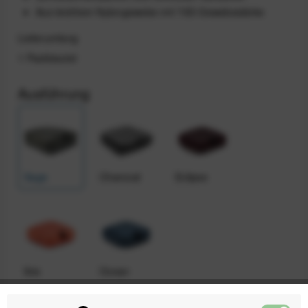
Aus leichtem Nylongewebe mit 70D-Gewebestärke
Lieferumfang
1 Packbeutel
Ausführung
Sage
Charcoal
Eclipse
Ibis
Ocean