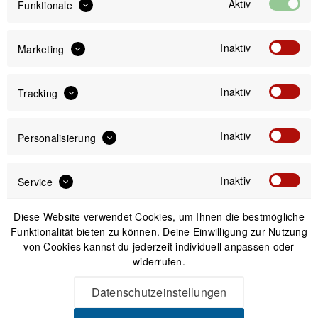
Aktiv
Funktionale
49,99 €
Preis:
*
Inaktiv
Marketing
inkl. gesetzl. MwSt.
zzgl. Versandkosten
Inaktiv
Tracking
Versand am gleichen Tag bei Bestellungen bis 14 Uhr
Sicherer Kauf auf Rechnung
30 Tage Widerrufsrecht
Inaktiv
Personalisierung
Inaktiv
Service
Passendes Zubehör
Diese Website verwendet Cookies, um Ihnen die bestmögliche
Funktionalität bieten zu können. Deine Einwilligung zur Nutzung
von Cookies kannst du jederzeit individuell anpassen oder
widerrufen.
Datenschutzeinstellungen