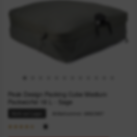
Peak Design Packing Cube Medium
Packwürfel 18 L - Sage
Nicht auf Lager
Artikelnummer:
68923957