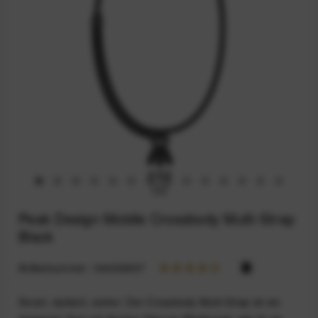
Peak Design Mobile Crossbody Multi-Strap
Black
Artikelnummer:
164032657
Smart, stylisch, sicher: Der Crossbody Multi-Strap ist ein