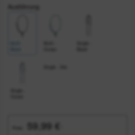
Ausführung
Multi -
Multi -
Single -
Black
Ocean
Black
Single - Ibis
Single -
Ocean
59,99 €
Preis:
*