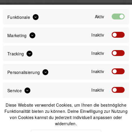
inkl. gesetzl. MwSt.
zzgl. Versandkosten
Sofort versandfertig, Lieferzeit ca. 1-3 Werktage
Aktiv
Funktionale
Inaktiv
Marketing
Inaktiv
Tracking
IN DEN
WARENKORB
Inaktiv
Personalisierung
Versand am gleichen Tag bei Bestellungen bis 14 Uhr
Sicherer Kauf auf Rechnung
30 Tage Widerrufsrecht
Inaktiv
Service
Diese Website verwendet Cookies, um Ihnen die bestmögliche
Passendes Zubehör
Funktionalität bieten zu können. Deine Einwilligung zur Nutzung
von Cookies kannst du jederzeit individuell anpassen oder
widerrufen.
Nicht auf Lager