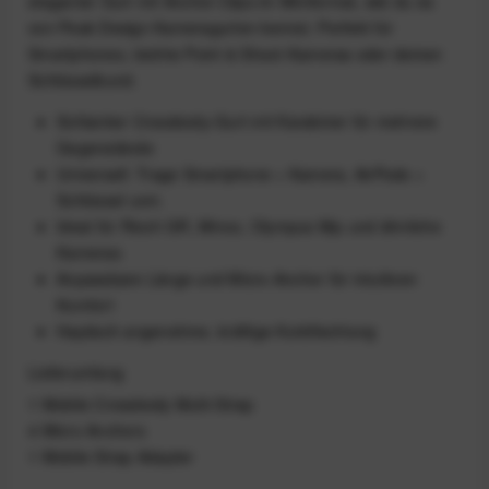
eleganter Gurt mit Anchor-Clips im Miniformat, wie du es
von Peak Design Kameragurten kennst. Perfekt für
Smartphones, leichte Point & Shoot-Kameras oder deinen
Schlüsselbund.
Schlanker Crossbody-Gurt mit Karabiner für mehrere
Gegenstände
Universell: Trage Smartphone + Kamera, AirPods +
Schlüssel uvm.
Ideal für Ricoh GR, Minox, Olympus Mju und ähnliche
Kameras
Anpassbare Länge und Micro-Anchor für intuitiven
Komfort
Haptisch angenehme, kräftige Korbflechtung
Lieferumfang
1 Mobile Crossbody Multi-Strap
4 Micro Anchors
1 Mobile Strap Adapter