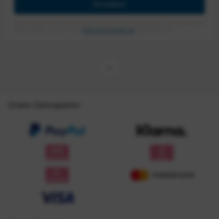
Anmelden
Mit dem Absenden des Formulars erlaube ich die Speicherung und Verarbeitung
meiner Daten, wie Sie in der
Datenschutzerklärung
beschrieben ist.
Unsere Zahlungsarten