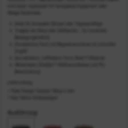
und clever organisiert für kompaktes Equipment oder
Alltags-Essentials.
Ideal für kompakte Setups oder Tagesausflüge
Tragbar als Sling oder Hüfttasche – für maximale
Bewegungsfreiheit
Smartphone-Fach mit Magnetverschluss für schnellen
Zugriff
Aus weichem, reißfestem Terra Shell™-Material
Wetterfeste UltraZip™-Reißverschlüsse und PU-
Beschichtung
Lieferumfang
1 Peak Design Outdoor Sling 4 Liter
1 Key Tether Schlüsselgurt
Ausführung