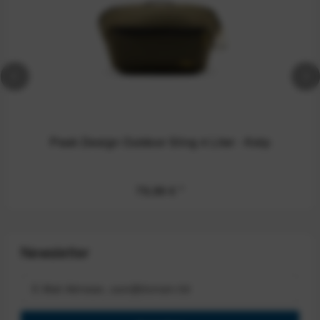
Peak Design Outdoor Sling 4 Liter - Kelp
79,99 €
*
Newsletter