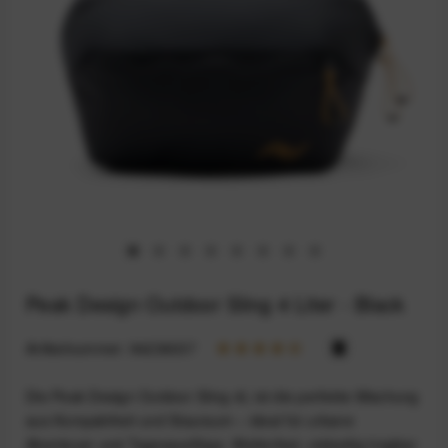
Peak Design Outdoor Sling 4 Liter - Black
Artikelnummer:
94236037
Die Peak Design Outdoor Sling 4L ist die perfekte Mischung
aus Kompaktheit und Stauraum – ideal für urbane
Abenteuer und Tagesausflüge. Wetterfest, vielseitig tragbar