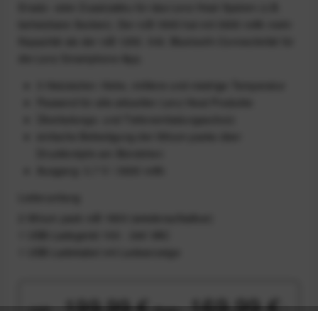
Ersatz- oder Zusatzakku für das Lenz Heat System (z.B.
beheizbare Socken). Der rcB 1800 hat mit 3600 mAh mehr
Kapazität als der rcB 1200. Inkl. Bluetooth-Connectivität für
die Lenz Smartphone App.
3 Heizstufen: Hohe, mittlere und niedrige Temperatur
Passend für alle aktuellen Lenz Heat Produkte
Überladungs- und Tiefenentladungsschutz
einfache Befestigung der lithium packs über
Druckknöpfe am Bündchen
Ausgang: 3,7 V / 3600 mAh
Lieferumfang
2 lithium pack rcB 1800 (wiederaufladbar)
1 USB-Ladegerät 100 - 240 VAC
1 USB-Ladekabel mit Ladeanzeige
169,99 €
199,99 €
UVP:
Preis:
*