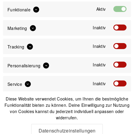
inkl. gesetzl. MwSt.
zzgl. Versandkosten
Aktiv
Funktionale
Sofort versandfertig, Lieferzeit ca. 1-3 Werktage
Inaktiv
Marketing
Inaktiv
Tracking
IN DEN
WARENKORB
Inaktiv
Personalisierung
Versand am gleichen Tag bei Bestellungen bis 14 Uhr
Inaktiv
Service
Sicherer Kauf auf Rechnung
30 Tage Widerrufsrecht
Diese Website verwendet Cookies, um Ihnen die bestmögliche
Funktionalität bieten zu können. Deine Einwilligung zur Nutzung
von Cookies kannst du jederzeit individuell anpassen oder
Passendes Zubehör
widerrufen.
Datenschutzeinstellungen