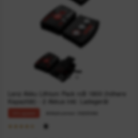
Lenz Akku Lithium Pack rcB 1800 (höhere
Kapazität) - 2 Akkus inkl. Ladegerät
15% sparen
Artikelnummer:
59205066