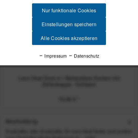
Nur funktionale Cookies
Einstellungen speichern
Alle Cookies akzeptieren
Impressum
Datenschutz
Lenz Heat Sock 4.1 Beheizbare Socken mit
Zehenkappe - Schwarz
79,99 €
*
Beschreibung
Ersatzakku oder Zusatzakku für Lenz Heat Socks (und andere
Lenz Produkte) Ideale Ergänzung zu...
mehr