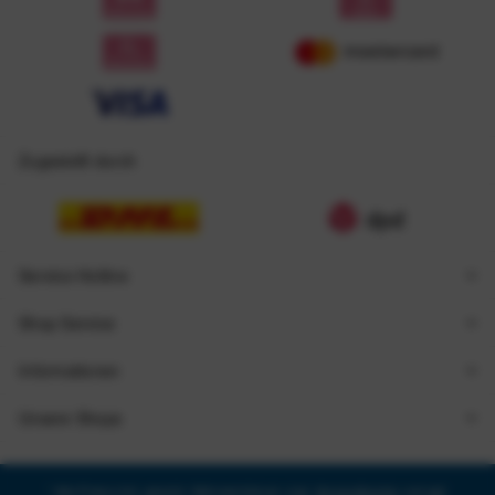
Zugestellt durch
Service Hotline
Shop Service
Informationen
Unsere Shops
* Alle Preise inkl. gesetzl. Mehrwertsteuer zzgl.
Versandkosten
und ggf.