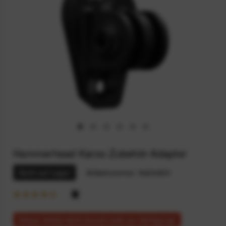
Hammerhead Karoo Zubehör-Adapter
Nicht auf Lager
Artikelnummer:
94234931
Dieser Artikel steht derzeit nicht zur Verfügung!