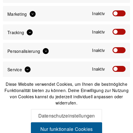
Inaktiv
14,00 €
Marketing
Preis:
*
inkl. gesetzl. MwSt.
zzgl. Versandkosten
Inaktiv
Tracking
Versand am gleichen Tag bei Bestellungen bis 14 Uhr
Inaktiv
Personalisierung
Sicherer Kauf auf Rechnung
30 Tage Widerrufsrecht
Inaktiv
Service
Beschreibung
Diese Website verwendet Cookies, um Ihnen die bestmögliche
Funktionalität bieten zu können. Deine Einwilligung zur Nutzung
Hammerhead Karoo Zubehör-Adapter Zubehör Adapter für
von Cookies kannst du jederzeit individuell anpassen oder
Actiomcams, Lichter uvm. Mit dem...
mehr
widerrufen.
Datenschutzeinstellungen
Produktsicherheit
Nur funktionale Cookies