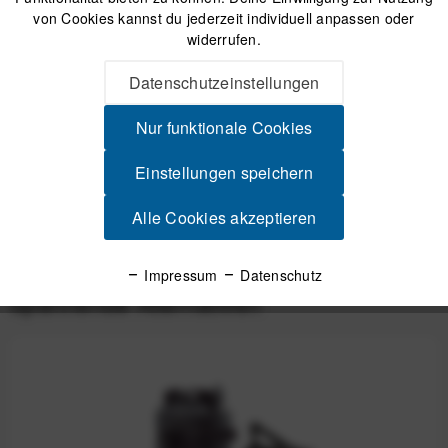
von Cookies kannst du jederzeit individuell anpassen oder
Sicherer Kauf auf Rechnung
widerrufen.
30 Tage Widerrufsrecht
Datenschutzeinstellungen
Beschreibung
Nur funktionale Cookies
Geosmina Cargo Cage Fork Pack - Bikepacking Gabeltasche
7,5 Liter mit Verbundkäfig Komplettset...
mehr
Einstellungen speichern
Alle Cookies akzeptieren
Produktsicherheit
Impressum
Datenschutz
Spannende Alternativen