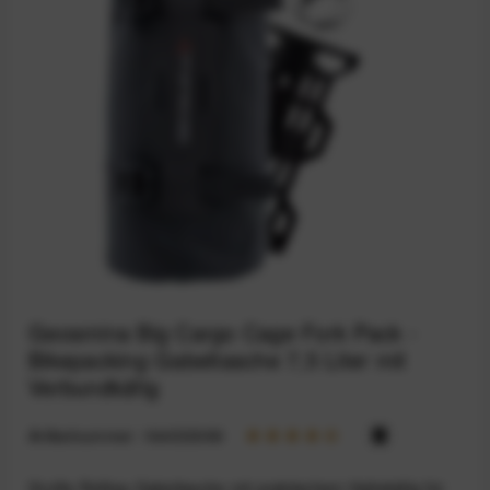
Geosmina Big Cargo Cage Fork Pack -
Bikepacking Gabeltasche 7,5 Liter mit
Verbundkäfig
Artikelnummer:
164033099
Große Rolltop-Gabeltasche mit praktischem Haltekäfig für