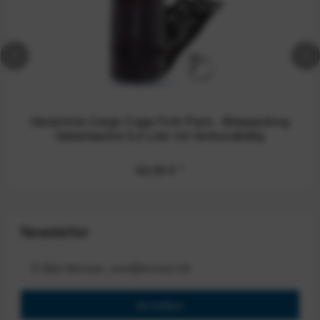
Geosmina Cargo Cage Fork Pack - Bikepacking
Gabeltasche 5,5 Liter mit Verbundkäfig
52,50 €
*
Newsletter
Anmelden