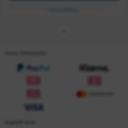
Mit dem Absenden des Formulars erlaube ich die Speicherung und Verarbeitung
meiner Daten, wie Sie in der
Datenschutzerklärung
beschrieben ist.
Unsere Zahlungsarten
Zugestellt durch