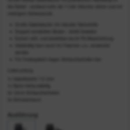
die Gabel - verstaut mehr als 7 Liter Volumen sicher und mit
niedrigem Schwerpunkt.
Große Gabeltasche mit robuster Nylonhülle
Doppelt verstärkter Boden - 840D-Gewebe
Extrem reiß- und abriebfest durch PU-Beschichtung
Haltekäfig kann auch für Flaschen u.a. verwendet
werden
Für Federgabeln liegen Schlauchschellen bei
Lieferumfang
1x Gabeltasche 7,5 Liter
1x Nylon-Verbundkäfig
2x 12mm Schlauchschellen
3x Schutzschaum
Ausführung