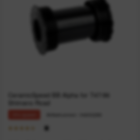
CeramicSpeed BB Alpha for T47/86
Shimano Road
15% sparen
Artikelnummer:
164032280