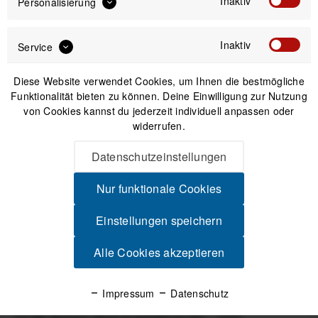
Inaktiv
UVP:
Preis:
*
Personalisierung
inkl. gesetzl. MwSt.
zzgl. Versandkosten
Inaktiv
Service
Sofort versandfertig, Lieferzeit ca. 1-3 Werktage
Diese Website verwendet Cookies, um Ihnen die bestmögliche
Funktionalität bieten zu können. Deine Einwilligung zur Nutzung
von Cookies kannst du jederzeit individuell anpassen oder
widerrufen.
IN DEN
WARENKORB
Datenschutzeinstellungen
Nur funktionale Cookies
Versand am gleichen Tag bei Bestellungen bis 14 Uhr
Sicherer Kauf auf Rechnung
Einstellungen speichern
30 Tage Widerrufsrecht
Alle Cookies akzeptieren
Beschreibung
Impressum
Datenschutz
High‑Performance für dein Roadbike Das BB ALPHA für
T47/86 Shimano Road ist speziell für den...
mehr