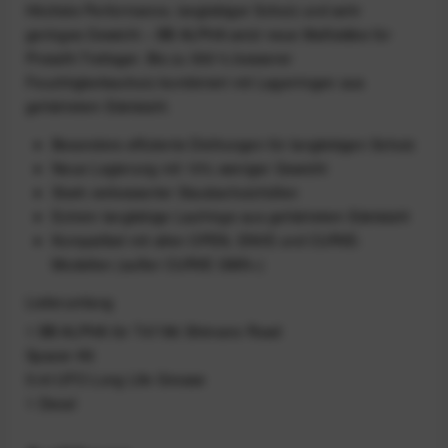
Höchste Performance, langlebiger Schutz und sehr
geringes Gewicht – BB ALPHA setzt neue Maßstäbe für
Pressfit‑Tretlager. Bis zu 500 % besserer
Feuchtigkeitsschutz kombiniert mit Lagerringen aus
gehärtetem Edelstahl.
Besonders effiziente Dichtungen für langlebigen Schutz
Neue Legierung mit 10% weniger Gewicht
Stark verbesserter Staubschutzhüllen
Extrem langlebige Laufringe aus gehärtetem Edelstahl
Kompatibel mit allen OPEN, ENVE und CURVE-
Modellen (außer CURVE GMX+)
Lieferumfang
1 BB ALPHA für T47/86 Shimano Road
Spacer‑Kit
5 ml UFO Long Life Grease
1 Decal