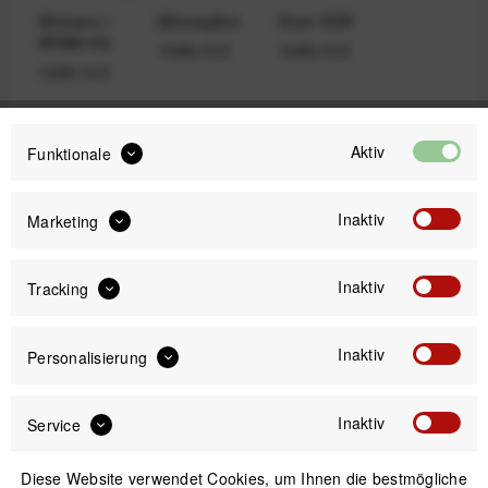
Shimano /
Microspline
Sram XDR
SRAM HG
1349,10 €
1449,10 €
1349,10 €
Aktiv
Funktionale
1.499,00 €
UVP:
1.349,10 €
ab
Preis:
*
Inaktiv
Marketing
inkl. gesetzl. MwSt.
zzgl. Versandkosten
Inaktiv
Tracking
Bitte wähle zuerst
Freilauf-Option
Inaktiv
Personalisierung
Inaktiv
Service
IN DEN
WARENKORB
Diese Website verwendet Cookies, um Ihnen die bestmögliche