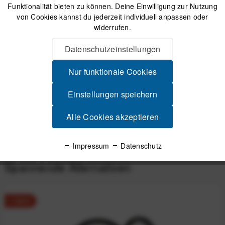
Funktionalität bieten zu können. Deine Einwilligung zur Nutzung
Versand am gleichen Tag bei Bestellungen bis 14 Uhr
von Cookies kannst du jederzeit individuell anpassen oder
Sicherer Kauf auf Rechnung
widerrufen.
30 Tage Widerrufsrecht
Datenschutzeinstellungen
Nur funktionale Cookies
Beschreibung
FFWD DRIFT CONTROL – Gravel ohne Grenzen Agil und
Einstellungen speichern
leicht Das DRIFT CONTROL ist die agilere...
mehr
Alle Cookies akzeptieren
Produktsicherheit
Impressum
Datenschutz
Spannende Alternativen
-10%