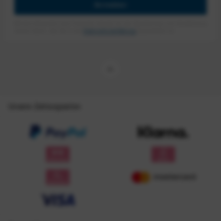
Anmelden
Mit dem Absenden des Formulars erlaube ich die Speicherung und Verarbeitung
meiner Daten, wie Sie in der
Datenschutzerklärung
beschrieben ist.
Unsere Zahlungsarten