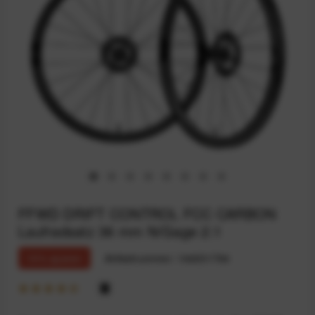
FFWD DRIFT CONTROL FCC CARBON
Laufradsatz 36 mm N/Gage 2:1
10% sparen
Artikelnummer:
164031794