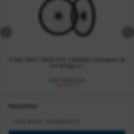
FFWD DRIFT PACE FCC CARBON Laufradsatz 48
mm N/Gage 2:1
UVP:1.599,00 €
1.439,00 €
*
Newsletter