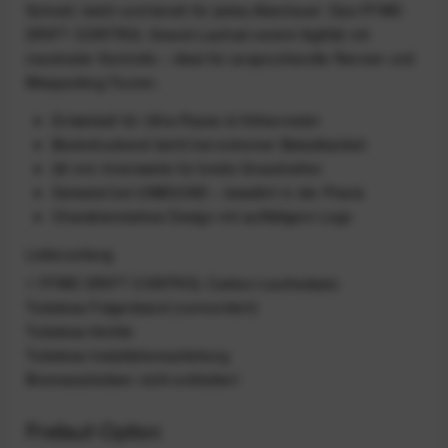
Schnell, leicht und bereit für jedes Abenteuer: Das FFWD
DRIFT CONTROL Gravel-Laufrad vereint Agilität mit
maximaler Kontrolle – ideal für anspruchsvolle Rennen und
Bikepacking-Touren.
Entwickelt für Ultra-Races & Höhenmeter
Beeindruckend leicht bei extremer Belastbarkeit
28 mm Innenweite für breite Gravelreifen
Getestet bei UNBOUND – bewährt in der Praxis
Charakterstarkes Design mit auffälligem Logo
Lieferumfang
1 FFWD DRIFT CONTROL Carbon-Laufradsatz
Tubeless-Felgenband (vormontiert)
Tubeless-Ventile
Tubeless-Installationsanleitung
Bremssscheiben nicht enthalten!
Freilauf-Option