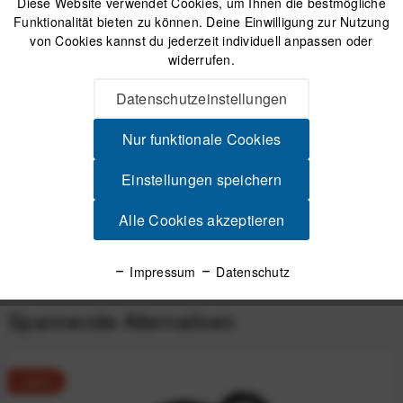
Diese Website verwendet Cookies, um Ihnen die bestmögliche
Funktionalität bieten zu können. Deine Einwilligung zur Nutzung
von Cookies kannst du jederzeit individuell anpassen oder
Versand am gleichen Tag bei Bestellungen bis 14 Uhr
widerrufen.
Sicherer Kauf auf Rechnung
30 Tage Widerrufsrecht
Datenschutzeinstellungen
Nur funktionale Cookies
Beschreibung
Einstellungen speichern
FFWD RYOT55 FCC Carbon-Laufradsatz – Geschwindigkeit
neu definiert Für Rennrad-Enthusiasten,...
mehr
Alle Cookies akzeptieren
Produktsicherheit
Impressum
Datenschutz
Spannende Alternativen
-20%