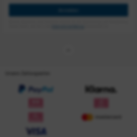
Anmelden
Mit dem Absenden des Formulars erlaube ich die Speicherung und Verarbeitung
meiner Daten, wie Sie in der
Datenschutzerklärung
beschrieben ist.
Unsere Zahlungsarten