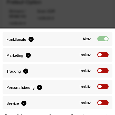
Freilauf-Option
Shimano /
Sram XDR
SRAM HG
1439,00 €
1439,00 €
Aktiv
Funktionale
1.599,00 €
UVP:
1.439,00 €
Inaktiv
Marketing
Preis:
*
inkl. gesetzl. MwSt.
zzgl. Versandkosten
Inaktiv
Tracking
Bitte wähle zuerst
Freilauf-Option
Inaktiv
Personalisierung
Inaktiv
Service
IN DEN
WARENKORB