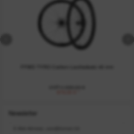
FFWD TYRO Carbon-Laufradsatz 45 mm
UVP:1.099,00 €
879,00 €
*
Newsletter