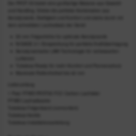
Der RYOT 55 bietet eine großartige Balance aus Gewicht
und Handling. Erlebe die perfekte Kombination aus
Aerodynamik, Steifigkeit und Komfort und starte durch mit
dem schnellsten Laufradsatz der Serie!
55 mm Felgenhöhe für optimale Aerodynamik
N/GAGE 2:1 Einspeichung für perfekte Kraftübertragung
Aerodynamische LAW-Technologie für verbesserten
Luftstrom
Tubeless Ready für mehr Komfort und Pannenschutz
Maximale Reifenfreiheit bis 42 mm
Lieferumfang
1 Paar FFWD RYOT55 FCC Carbon-Laufräder
FFWD Laufradtasche
Tubeless-Felgenband (vormontiert)
Tubeless-Ventile
Tubeless-Installationsanleitung