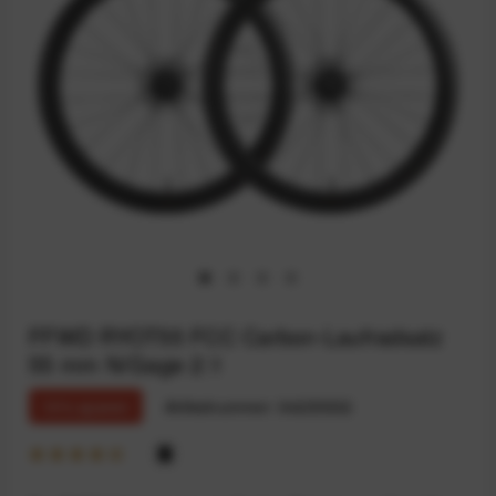
FFWD RYOT55 FCC Carbon-Laufradsatz
55 mm N/Gage 2:1
10% sparen
Artikelnummer:
94235832