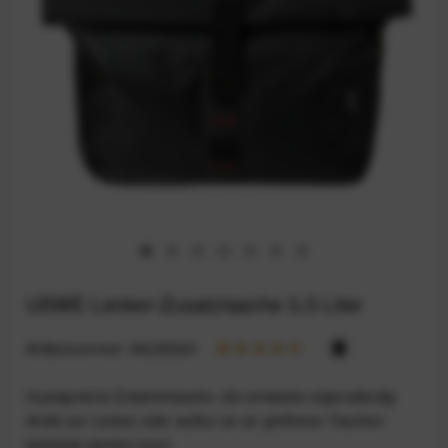
USWE Lenker-Zusatztasche 3,5 Liter
Artikelnummer:
94235329
Imprägnierte Zubehörtasche, die entweder eigenständig
direkt am Lenker oder außen an an größeren Taschen
befestigt werden kann.