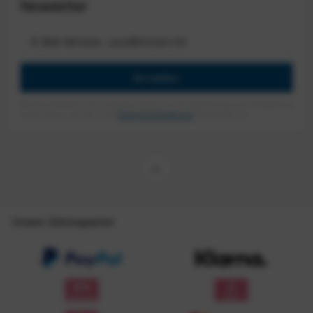
Newsletter
Anmelden
Mit dem Absenden des Formulars erlaube ich die Speicherung und Verarbeitung
meiner Daten, wie Sie in der
Datenschutzerklärung
beschrieben ist.
Unsere Zahlungsarten