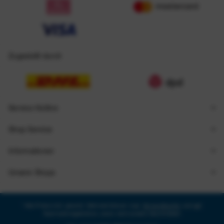
Zugestellt durch
Service Hotline
Shop Service
Informationen
Unsere Shops
* Alle Preise inkl. gesetzl. Mehrwertsteuer zzgl.
Versandkosten
und ggf.
Nachnahmegebühren, wenn nicht anders beschrieben