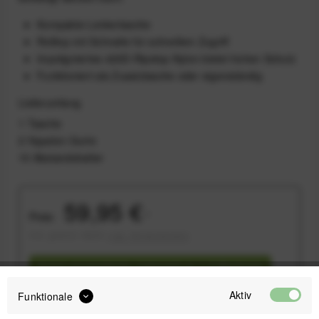
Kompakte Lenkertasche
Rolltop mit Schnalle für schnellem Zugriff
Imprägniertes 420D-Ripstop-Nylon bietet hohen Schutz
Funktioniert als Zusatztasche oder eigenständig
Lieferumfang
1 Tasche
2 Hypalon-Gurte
10 Abstandshalter
59,95 €
Preis:
*
inkl. gesetzl. MwSt.
zzgl. Versandkosten
Sofort versandfertig, Lieferzeit ca. 1-3 Werktage
Aktiv
Funktionale