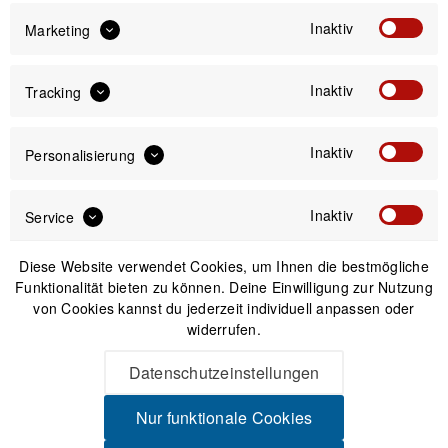
Inaktiv
Marketing
IN DEN
WARENKORB
Inaktiv
Tracking
Versand am gleichen Tag bei Bestellungen bis 14 Uhr
Sicherer Kauf auf Rechnung
Inaktiv
Personalisierung
30 Tage Widerrufsrecht
Inaktiv
Service
Beschreibung
Diese Website verwendet Cookies, um Ihnen die bestmögliche
USWE Lenker-Zusatztasche 3,5 Liter Immer dabei:
Funktionalität bieten zu können. Deine Einwilligung zur Nutzung
Praktischer Stauplatz für Smartphone und...
mehr
von Cookies kannst du jederzeit individuell anpassen oder
widerrufen.
Produktsicherheit
Datenschutzeinstellungen
Nur funktionale Cookies
Spannende Alternativen