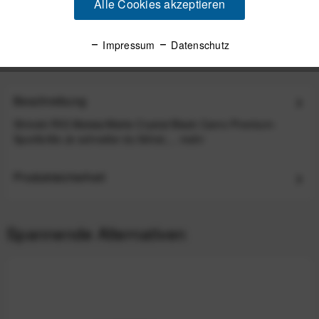
Alle Cookies akzeptieren
Versand am gleichen Tag bei Bestellungen bis 14 Uhr
Sicherer Kauf auf Rechnung
Impressum
Datenschutz
30 Tage Widerrufsrecht
Beschreibung
Shinobi RIG Malaia/Matte Crystal Black Camo Premium-
Sportbrille Je schneller du fährst,...
mehr
Produktsicherheit
Spannende Alternativen