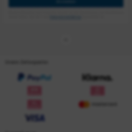
Anmelden
Mit dem Absenden des Formulars erlaube ich die Speicherung und Verarbeitung
meiner Daten, wie Sie in der
Datenschutzerklärung
beschrieben ist.
Unsere Zahlungsarten