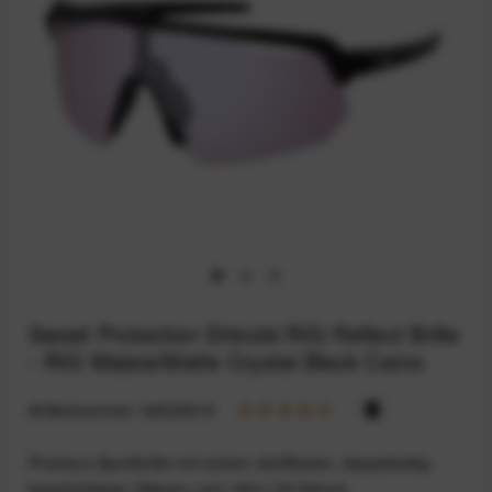
Sweet Protection Shinobi RIG Reflect Brille
- RIG Malaia/Matte Crystal Black Camo
Artikelnummer:
94235316
Premium Sportbrille mit extrem stoßfesten, doppelseitig
beschichteten Gläsern und 100% UV-Schutz.