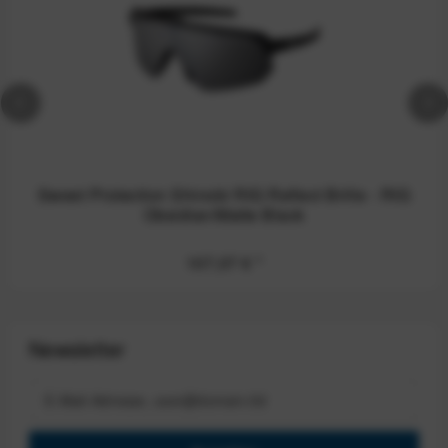
Sweet Protection Shinobi RIG Reflect Brille - RIG
Obsidian/Matte Black
107,07 €
*
Newsletter