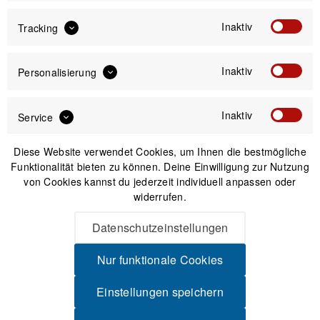
RIG
Aquamarine
Inaktiv
Tracking
/ Gloss
Crystal
Brown
Inaktiv
Personalisierung
Inaktiv
Service
110,00 €
Preis:
*
Diese Website verwendet Cookies, um Ihnen die bestmögliche
inkl. gesetzl. MwSt.
zzgl. Versandkosten
Funktionalität bieten zu können. Deine Einwilligung zur Nutzung
von Cookies kannst du jederzeit individuell anpassen oder
Sofort versandfertig, Lieferzeit ca. 1-3 Werktage
widerrufen.
Datenschutzeinstellungen
Nur funktionale Cookies
IN DEN
WARENKORB
Einstellungen speichern