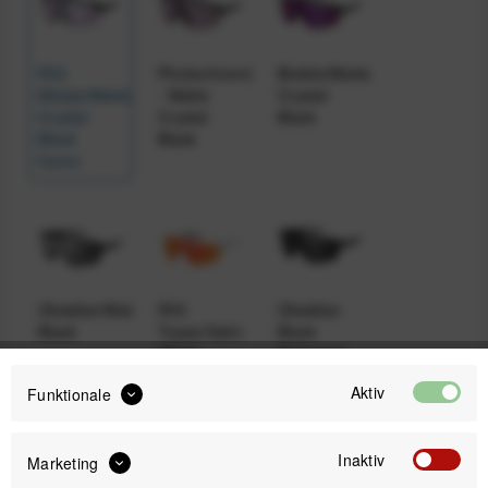
RIG
Photochromic
Bixbite/Matte
Malaia/Matte
- Matte
Crystal
Crystal
Crystal
Black
Black
Black
Camo
Obsidian/Matte
RIG
Obsidian
Black
Topaz/Satin
Black
White
Polarized
Aktiv
Funktionale
Inaktiv
Marketing