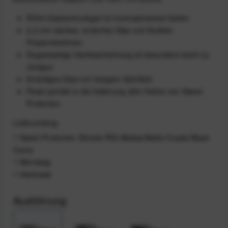
RIG®-Glastechnologie für kontrastreiches Sehen
2,2 mm starkes, torisches Glas und flexibler
Polyamidrahmen
Doppelseitige Hartbeschichtung ist besonders leicht zu
reinigen
Einteiliges Glas mit riesigem Sichtfeld
Passt perfekt in die Halterung aller Helme von Sweet
Protection
Lieferumfang
1 Sweet Protection Shinobi RIG Malaia/Matte Crystal Black
Camo
1 Microbag
1 Hardcase
Ausführung