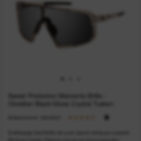
Sweet Protection Memento Brille -
Obsidian Black/Gloss Crystal Tusken
Artikelnummer:
94235327
Erstklassige Sportbrille die auch casual richtig gut aussieht.
Mit ihrem breiten Rahmen hat sie ein hervorragendes