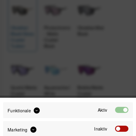
Obsidian
Photochromic
Obsidian/Matte
Black/Gloss
- Matte
Black
Crystal
Crystal
Tusken
Black
Quartz/Matte
Aquamarine/Satin
Bixbite/Matte
Crystal
White
Crystal
Black
Black
Camo
Camo
Aktiv
Funktionale
Inaktiv
Marketing