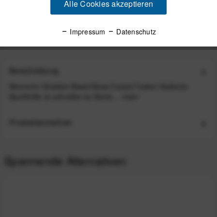
Alle Cookies akzeptieren
Versand am gleichen Tag bei Bestellungen bis 14 Uhr
Sicherer Kauf auf Rechnung
Impressum
Datenschutz
30 Tage Widerrufsrecht
Beschreibung
Memento Obsidian Black/Gloss Crystal Tusken Stylische
Sportbrille Je schneller du fährst,...
mehr
Produktsicherheit
Spannende Alternativen