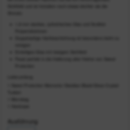
Sichtfeld und ist trotzdem noch etwas leichter als die
Shinobi.
1,8 mm starkes, zylindrisches Glas und flexibler
Polyamidrahmen
Doppelseitige Hartbeschichtung ist besonders leicht zu
reinigen
Einteiliges Glas mit riesigem Sichtfeld
Passt perfekt in die Halterung aller Helme von Sweet
Protection
Lieferumfang
1 Sweet Protection Memento Obsidian Black/Gloss Crystal
Tusken
1 Microbag
1 Hardcase
Ausführung