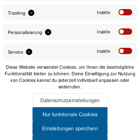
Obsidian
Topaz /
Inaktiv
Tracking
Black
Gloss
Polarized/Matte
Crystal
Black
Brown
Inaktiv
Personalisierung
Inaktiv
Service
75,00 €
Preis:
*
Diese Website verwendet Cookies, um Ihnen die bestmögliche
inkl. gesetzl. MwSt.
zzgl. Versandkosten
Funktionalität bieten zu können. Deine Einwilligung zur Nutzung
von Cookies kannst du jederzeit individuell anpassen oder
Sofort versandfertig, Lieferzeit ca. 1-3 Werktage
widerrufen.
Datenschutzeinstellungen
Nur funktionale Cookies
IN DEN
WARENKORB
Einstellungen speichern