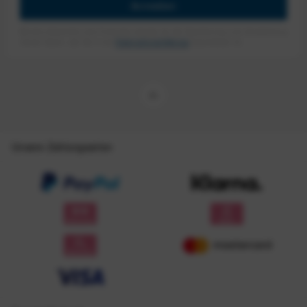
Anmelden
Mit dem Absenden des Formulars erlaube ich die Speicherung und Verarbeitung
meiner Daten, wie Sie in der
Datenschutzerklärung
beschrieben ist.
Unsere Zahlungsarten