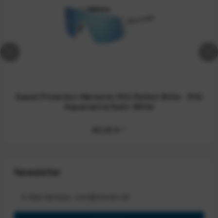
Sweet Protection Memento RIG Reflect Brille - RIG
Aquamarine/Satin White
80,00 €
*
Newsletter