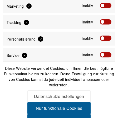
19,99 €
24,99 €
UVP:
Preis:
*
Inaktiv
Marketing
inkl. gesetzl. MwSt.
zzgl. Versandkosten
Inaktiv
Tracking
Versand am gleichen Tag bei Bestellungen bis 14 Uhr
Sicherer Kauf auf Rechnung
Inaktiv
Personalisierung
30 Tage Widerrufsrecht
Inaktiv
Service
Beschreibung
Diese Website verwendet Cookies, um Ihnen die bestmögliche
Supernova GoPro Halterung Befestigungsmöglichkeit für
Funktionalität bieten zu können. Deine Einwilligung zur Nutzung
Supernova-Leuchten an GoPro-Mounts
mehr
von Cookies kannst du jederzeit individuell anpassen oder
widerrufen.
Produktsicherheit
Datenschutzeinstellungen
Nur funktionale Cookies
Spannende Alternativen