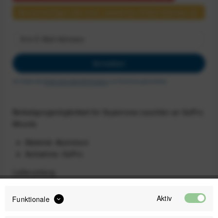
Benachrichtigen Sie mich, sobald der Artikel lieferbar ist.
Anmelden
Ich habe die
Datenschutzbestimmungen
zur Kenntnis genommen.
Befestigungsmöglichkeit für Supernova-Leuchten an GoPro-
Mounts
Material: Aluminium
Aufnahme: GoPro
Lieferumfang
1 Supernova GoPro Halterung
Aktiv
Funktionale