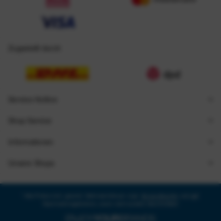
Zugestellt durch
Service Hotline
Shop Service
Informationen
Unsere Shops
* Alle Preise inkl. gesetzl. Mehrwertsteuer zzgl.
Versandkosten
und ggf.
Nachnahmegebühren, wenn nicht anders beschrieben