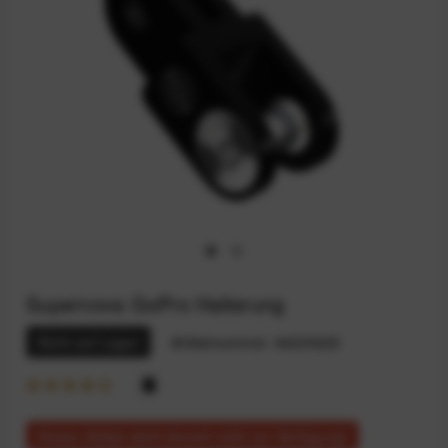
Supernova GoPro Halterung
Nicht auf Lager
Artikelnummer:
94235225
Dieser Artikel steht derzeit nicht zur Verfügung!