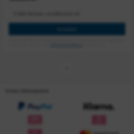
Anmelden
Mit dem Absenden des Formulars erlaube ich die Speicherung und Verarbeitung
meiner Daten, wie Sie in der
Datenschutzerklärung
beschrieben ist.
Unsere Zahlungsarten