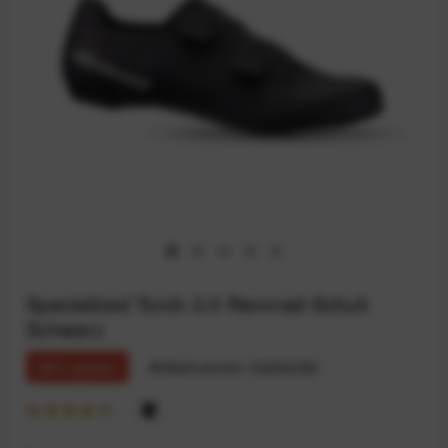
Specialized Torch 3.0 Rennrad-Schuh
Schwarz
36% sparen
Artikelnummer:
94234352