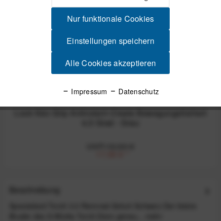
Nur funktionale Cookies
Einstellungen speichern
Alle Cookies akzeptieren
Impressum
Datenschutz
Look Kéo Grip Antirutsch-Cleats Bewegungsfreiheit
4,5 Grad - Grau
UVP:19,50 €
17,55 €
*
Beschreibung
Specialized Torch 3.0 Rennrad-Schuh Schwarz Der kleine
Bruder des S-Works Torch Denn genau...
mehr