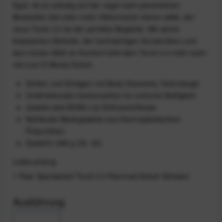
Egal, ob du ständig auf der Jagd nach persönlichen
Bestzeiten bist oder mehr Höhenmeter fahren willst, der
neue Torch 3.0 ist der perfekte Begleiter. Mit seiner
klassischen Ästhetik, der hochwertigen Konstruktion und
dem hohen Maß an Komfort fehlt dem Torch 3.0 nicht mehr
viel zum S-Works Schuh.
Sohlen und Einlagen mit Body Geometry Technologie
Unidirektionale Carbonsohlen für extreme Steifigkeit
Jeweils zwei BOA® Li2 Drehverschlüsse
Nahtloses Meshgewebe aus thermoplastischem
Polyurethan
Gewicht: 288 g (Gr. 42)
Lieferumfang
1 Paar Specialized Torch 3.0 Rennrad-Schuh Schwarz
Ausführung