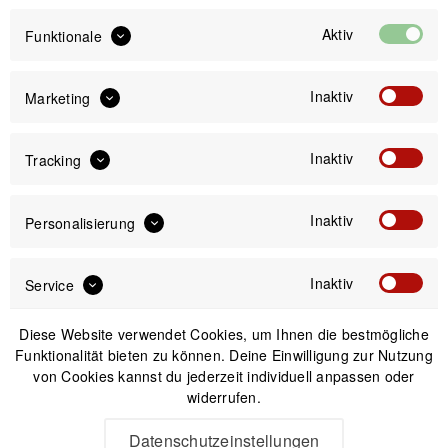
Aktiv
Bitte wähle zuerst
Größe
Funktionale
Inaktiv
Marketing
Inaktiv
Tracking
IN DEN
WARENKORB
Inaktiv
Personalisierung
Versand am gleichen Tag bei Bestellungen bis 14 Uhr
Sicherer Kauf auf Rechnung
30 Tage Widerrufsrecht
Inaktiv
Service
Diese Website verwendet Cookies, um Ihnen die bestmögliche
Funktionalität bieten zu können. Deine Einwilligung zur Nutzung
Passendes Zubehör
von Cookies kannst du jederzeit individuell anpassen oder
widerrufen.
-10%
Datenschutzeinstellungen