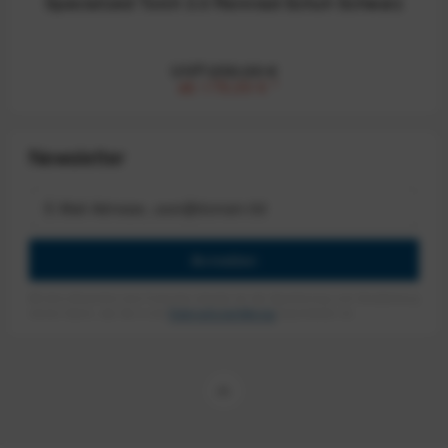
Specialized Torch 3.0 Rennrad-Schuh Schwarz
UVP:250,00 €
ab 179,00 €
*
Newsletter
Anmelden
Mit dem Absenden des Formulars erlaube ich die Speicherung und Verarbeitung
meiner Daten, wie Sie in der
Datenschutzerklärung
beschrieben ist.