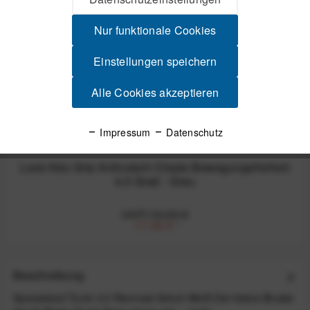
Nur funktionale Cookies
Einstellungen speichern
Alle Cookies akzeptieren
Impressum
Datenschutz
Look Kéo Grip Antirutsch-Cleats Bewegungsfreiheit
4,5 Grad - Grau
UVP:19,50 €
17,55 €
*
Beschreibung
Specialized Torch 3.0 Rennrad-Schuh Weiß Der kleine Bruder