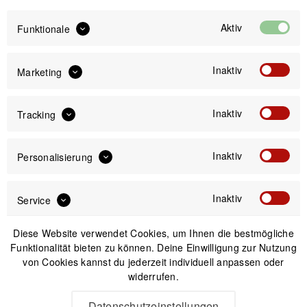
inkl. gesetzl. MwSt.
zzgl. Versandkosten
Aktiv
Funktionale
Sofort versandfertig, Lieferzeit ca. 1-3 Werktage
Inaktiv
Marketing
Inaktiv
Tracking
IN DEN
WARENKORB
Inaktiv
Personalisierung
Versand am gleichen Tag bei Bestellungen bis 14 Uhr
Sicherer Kauf auf Rechnung
Inaktiv
Service
30 Tage Widerrufsrecht
Diese Website verwendet Cookies, um Ihnen die bestmögliche
Funktionalität bieten zu können. Deine Einwilligung zur Nutzung
Passendes Zubehör
von Cookies kannst du jederzeit individuell anpassen oder
widerrufen.
-10%
Datenschutzeinstellungen