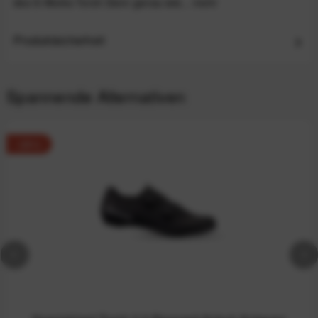
des S-Works Torch Denn genau wie...
mehr
Produktsicherheit
Spannende Alternativen
-28%