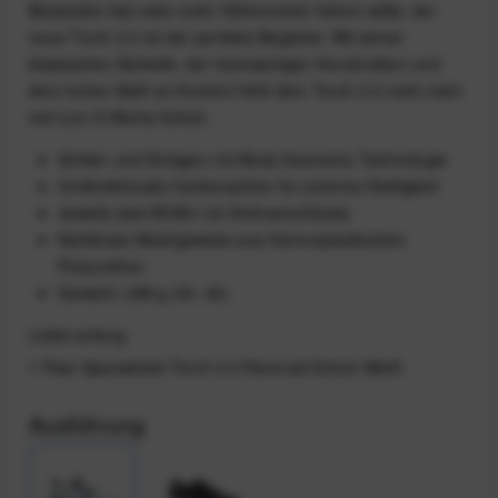
Bestzeiten bist oder mehr Höhenmeter fahren willst, der
neue Torch 3.0 ist der perfekte Begleiter. Mit seiner
klassischen Ästhetik, der hochwertigen Konstruktion und
dem hohen Maß an Komfort fehlt dem Torch 3.0 nicht mehr
viel zum S-Works Schuh.
Sohlen und Einlagen mit Body Geometry Technologie
Unidirektionale Carbonsohlen für extreme Steifigkeit
Jeweils zwei BOA® Li2 Drehverschlüsse
Nahtloses Meshgewebe aus thermoplastischem
Polyurethan
Gewicht: 288 g (Gr. 42)
Lieferumfang
1 Paar Specialized Torch 3.0 Rennrad-Schuh Weiß
Ausführung