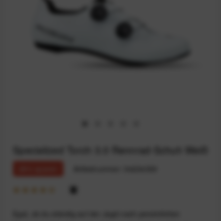
Specialized Torch 3.0 Rennrad-Schuh Weiß
28% sparen
Artikelnummer:
94234359
Egal, ob du ständig auf der Jagd nach persönlichen