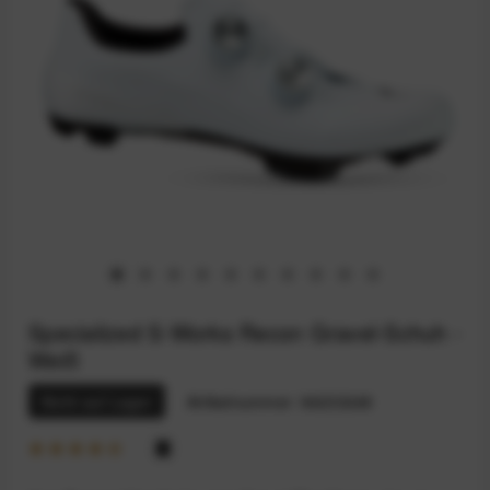
Specialized S-Works Recon Gravel-Schuh -
Weiß
Nicht auf Lager
Artikelnummer:
94233248