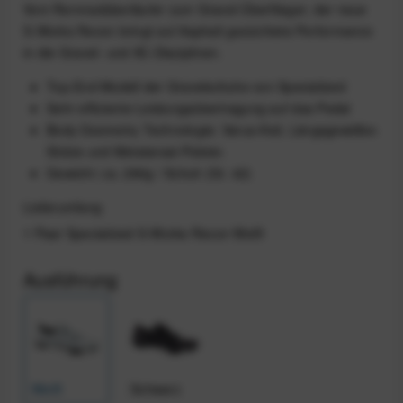
Vom Rennradüberläufer zum Gravel-Überflieger, der neue
S-Works Recon bringt auf Asphalt gezüchtete Performance
in die Gravel- und XC-Disziplinen.
Top-End Modell der Gravelschuhe von Specialized
Sehr effiziente Leistungsübertragung auf das Pedal
Body Geometry Technologie: Varus-Keil, Längsgewölbe-
Stütze und Metatarsal-Polster.
Gewicht: ca. 280g / Schuh (Gr. 42)
Lieferumfang
1 Paar Specialized S-Works Recon Weiß
Ausführung
Weiß
Schwarz