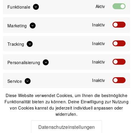
Aktiv
inkl. gesetzl. MwSt.
zzgl. Versandkosten
Funktionale
Inaktiv
Marketing
S-Works
*1
Sale
Inaktiv
Tracking
*1
Angebot gültig bis zum 09.08.2026
Inaktiv
Personalisierung
Versand am gleichen Tag bei Bestellungen bis 14 Uhr
Sicherer Kauf auf Rechnung
30 Tage Widerrufsrecht
Inaktiv
Service
Diese Website verwendet Cookies, um Ihnen die bestmögliche
Passendes Zubehör
Funktionalität bieten zu können. Deine Einwilligung zur Nutzung
von Cookies kannst du jederzeit individuell anpassen oder
widerrufen.
Datenschutzeinstellungen