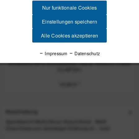
Nur funktionale Cookies
Einstellungen speichern
Alle Cookies akzeptieren
Impressum
Datenschutz
SHIMANO SPD Schuhplatten (Neue Version) Cleats
CL-MT001
19,95 €
*
Beschreibung
Specialized S-Works Recon Gravel-Schuh - Weiß
Erkenntnisse aus Jahrelanger Erfahrung im...
mehr