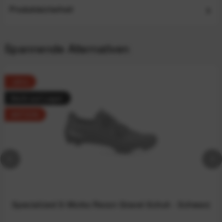
Produktsicherheit
Spannende Alternativen
-25%
Nicht auf Lager
AKTION
Specialized S-Works Recon Gravel-Schuh - Schwarz