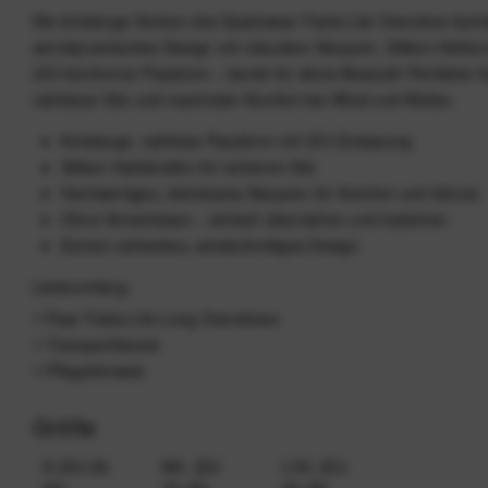
Die knielange Version des Spatzwear Fasta Lite Overshoe komb
aerodynamisches Design mit robustem Neopren, Silikon-Haftz
UCI-konformer Passform – bereit für deine Bestzeit! Perfekter 
nahtloser Sitz und maximaler Komfort bei Wind und Wetter.
Knielange, nahtlose Passform mit UCI-Zulassung
Silikon-Haftstreifen für sicheren Sitz
Hochwertiges, dehnbares Neopren für Komfort und Schutz
Ohne Verschlüsse – einfach überziehen und losfahren
Extrem schlankes, windschnittiges Design
Lieferumfang
1 Paar Fasta Lite Long Overshoes
1 Transportbeutel
1 Pflegehinweis
Größe
S (EU 38-
M/L (EU
L/XL (EU
42)
43-45)
46-49)