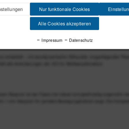
stellungen
Nur funktionale Cookies
Einstellu
e Racer
Alle Cookies akzeptieren
Impressum
Datenschutz
e entwickelt – mit aerodynamischer Silhouette, enganliegender Pas
üllt alle Anforderungen der UCI für Wettkampfeinsätze.
etem Neopren ist der Fasta Lite robust und gleichzeitig angenehm w
em 1-mm-Neopren für perfekte Bewegungsfreiheit sorgt. Der komplett