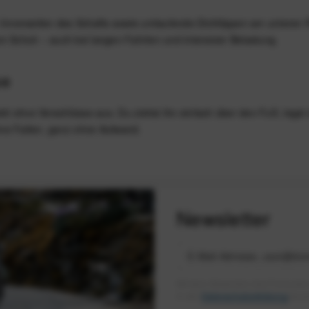
den Innenseiten des Schafts sowie umlaufende Dichtlippen am unteren
m Schuh – auch bei langen Fahrten und intensiver Belastung.
se
lett ohne Verschlüsse aus. Du ziehst ihn einfach über den Fuß, leg
ohne Falten, ganz ohne Aufwand.
Newsletter
Mit dem Absenden des Formulars 
in der
Datenschutzerklärung
besch