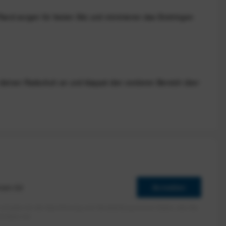
 Rand sorgen für festen Sitz und minimieren das Eindringen
st deinen Radschuh an und klappst den vorderen Bereich über
Anmelden
erlaube ich die Speicherung und Verarbeitung meiner Daten, wie Sie
rieben ist.