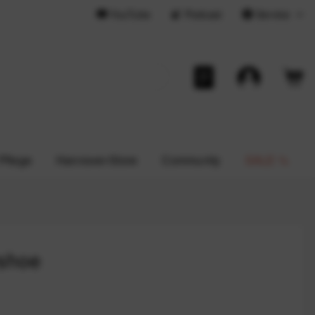
YouTube
Podcast
Service
 Pflege
Hannover-Store
Community
SALE %
rshoe