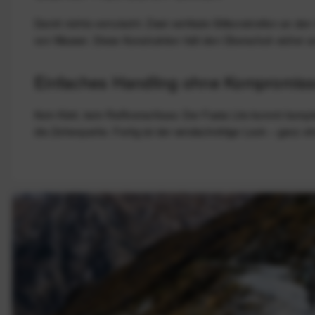
Damit nichts verrutscht: Zwei vertikale Silikonstreifen an 
von Wasser. Diese Konstruktion hält den Überschuh sicher a
Einfaches Handling ohne Kompromis
Kein Klett, kein Reißverschluss: Der Fasta Lite kommt komp
die Zehenpartie. Fertig ist der windschnittige Look – ganz 