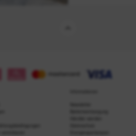
Informationen
Newsletter
gen
Batterieentsorgung
Händler werden
ahlungsbedingungen
Datenschutz
 vereinbaren
Energiesparlampen