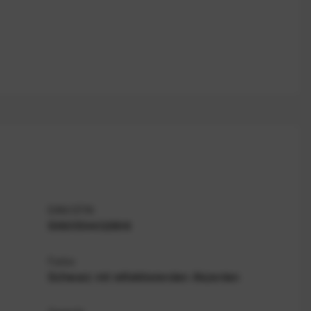
EAN/GTIN
5060554432806
Farbe
Schwarz mit reflektierenden Akzenten