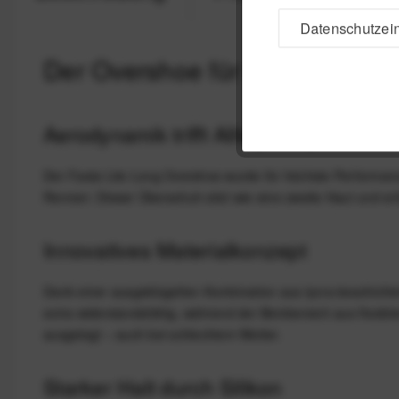
Datenschutzein
Der Overshoe für ambitioniert
Aerodynamik trifft Alltagstauglichkeit
Der Fasta Lite Long Overshoe wurde für höchste Performanc
Rennen: Dieser Überschuh sitzt wie eine zweite Haut und erf
Innovatives Materialkonzept
Dank einer ausgeklügelten Kombination aus lycra-beschicht
extra widerstandsfähig, während der Beinbereich aus flexibl
ausgelegt – auch bei schlechtem Wetter.
Starker Halt durch Silikon