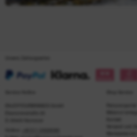
Unsere Zahlungsarten
Service Hotline
Shop Service
Retourenportal
ENJOYYOURBRANDS GmbH
Widerruf einle
Eleonorenstraße 20
Kontakt
D-30449 Hannover
Versand und Z
Hotline:
+49 511 20029090
Werkstattermin