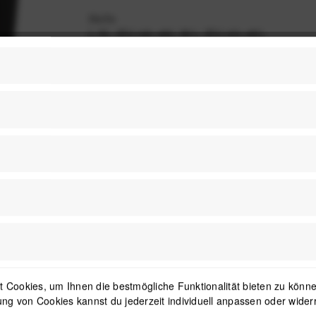
Maße
L-XL (EU 46–49), M-L (EU 43–45),
Passform S (EU 38–42)
 Cookies, um Ihnen die bestmögliche Funktionalität bieten zu können
ng von Cookies kannst du jederzeit individuell anpassen oder wider