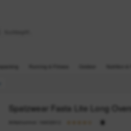
epacking
Running & Fitness
Outdoor
Nutrition &
e
Spatzwear Fasta Lite Long Ove
Artikelnummer:
164032012