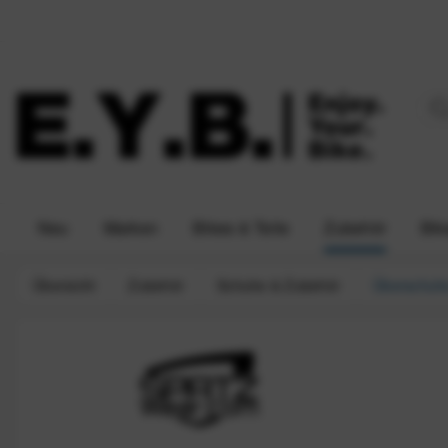
Neu
Marken
Bikes & Teile
Zubehör
Bik
Übersicht
Zubehör
Schuhe & Zubehör
Überschuh