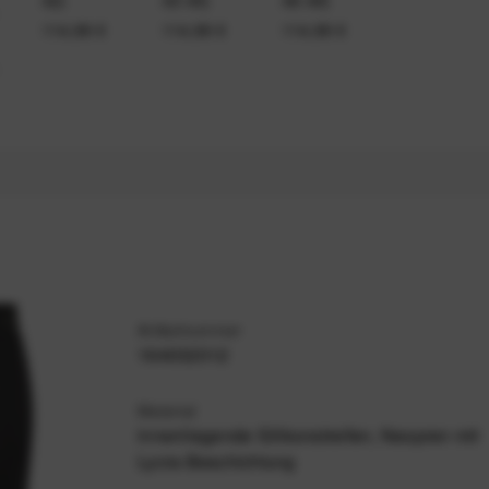
114,99 €
114,99 €
114,99 €
Artikelnummer
164032012
Material
innenliegende Silikonstreifen, Neopren mit
Lycra-Beschichtung