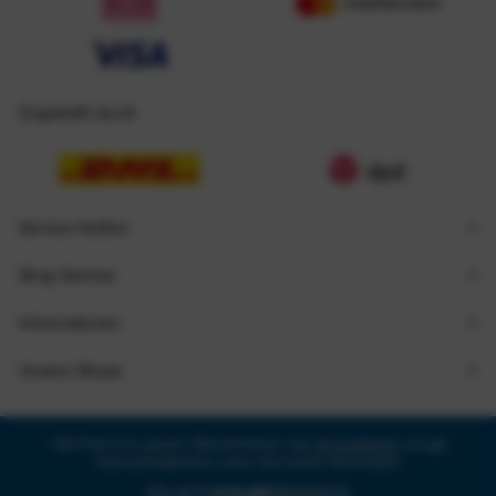
Zugestellt durch
Service Hotline
Shop Service
Informationen
Unsere Shops
* Alle Preise inkl. gesetzl. Mehrwertsteuer zzgl.
Versandkosten
und ggf.
Nachnahmegebühren, wenn nicht anders beschrieben