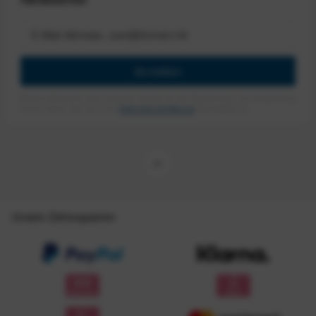
Anmelden
Mit dem Absenden des Formulars erlaube ich die Speicherung und Verarbeitung
meiner Daten, wie Sie in der
Datenschutzerklärung
beschrieben ist.
Unsere Zahlungsarten