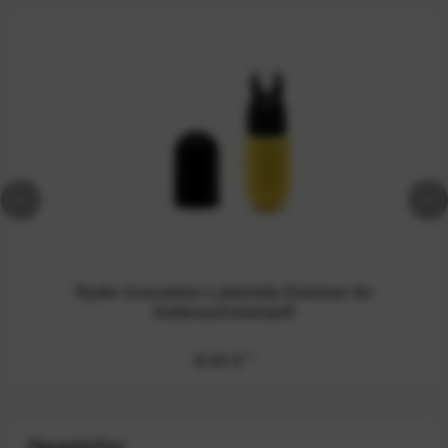
Ryder Innovation Luberetta Dosierer für
Kettenschmierstoff
8,00 €
*
Newsletter