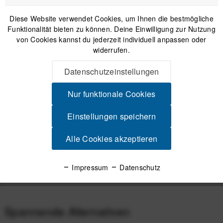
Diese Website verwendet Cookies, um Ihnen die bestmögliche
Versand am gleichen Tag bei Bestellungen bis 14 Uhr
Funktionalität bieten zu können. Deine Einwilligung zur Nutzung
Sicherer Kauf auf Rechnung
von Cookies kannst du jederzeit individuell anpassen oder
30 Tage Widerrufsrecht
widerrufen.
Datenschutzeinstellungen
Beschreibung
Nur funktionale Cookies
Ryder Innovation Luberetta - 125 ml Kettenwachs Ryder -
Bike-Zubehör vom Feinsten...
mehr
Einstellungen speichern
Alle Cookies akzeptieren
Videos
Impressum
Datenschutz
Produktsicherheit
Spannende Alternativen