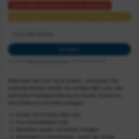
Dieser Artikel steht derzeit nicht zur Verfügung!
Benachrichtigen Sie mich, sobald der Artikel lieferbar ist.
Anmelden
Ich habe die
Datenschutzbestimmungen
zur Kenntnis genommen.
Kette fetten war noch nie so einfach - und sauber: Der
Luberetta-Dosierer enthält 125 ml Ryder Wax Lube, eine
patentierte Flüssigwachslösung mit Zitrusöl. Einfach mit
dem Dosierer an der Kette auftragen.
Enthält 125 ml Ryder Wax Lube
Fest verschließbare Tube
Nachfetten sauber und einfach erledigen
Kettenfetter mit Dosierspitze - immer die richtige