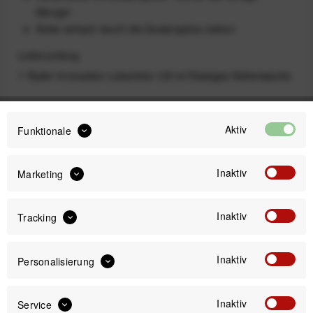
Menge!
Kette einfach durch die Dosierspitze ziehen
Lieferumfang
1 Ryder Innovation Luberetta 125 ml flüssiges Kettenwachs
Ausführung
Aktiv
Funktionale
Inaktiv
Marketing
125 ml
15 ml
Inaktiv
Tracking
12,00 €
Inaktiv
Personalisierung
Preis:
*
Inhalt:
0.125 Liter (96,00 € * / 1 Liter)
inkl. gesetzl. MwSt.
zzgl. Versandkosten
Inaktiv
Service