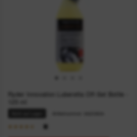
Ryder Innovation Luberetta Off-Set Bottle -
125 ml
Nicht auf Lager
Artikelnummer:
94233634