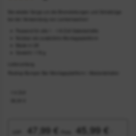
Nie wieder Sorge um die Bremsleitungen und Schaltzüge
bei der Verwendung von Lenkertaschen!
Passend für alle 1 - 1/8 Zoll Gabelschäfte
Nutzbar als zusätzliche Montageplattform
Made in UK
Gewicht: 178 g
Lieferumfang
Restrap Bumper Bar Montageplattform / Abstandshalter
1/4 Zoll
38,00 €
45,99 €
47,99 €
UVP:
Preis:
*