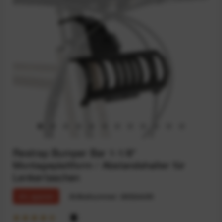
Restrap Bumper Bar 1-1/8"
Montageplattform / Abstandshalter für
Lenkertaschen
4% sparen
Artikelnummer:
68924495