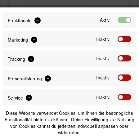
inkl. gesetzl. MwSt.
zzgl. Versandkosten
Sofort versandfertig, Lieferzeit ca. 1-3 Werktage
Aktiv
Funktionale
Inaktiv
Marketing
Inaktiv
Tracking
IN DEN
WARENKORB
Inaktiv
Personalisierung
Versand am gleichen Tag bei Bestellungen bis 14 Uhr
Sicherer Kauf auf Rechnung
30 Tage Widerrufsrecht
Inaktiv
Service
Diese Website verwendet Cookies, um Ihnen die bestmögliche
Beschreibung
Funktionalität bieten zu können. Deine Einwilligung zur Nutzung
von Cookies kannst du jederzeit individuell anpassen oder
Restrap Bumper Bar Montageplattform / Abstandshalter für
widerrufen.
Lenkertaschen Mächtiges Tool für alle...
mehr