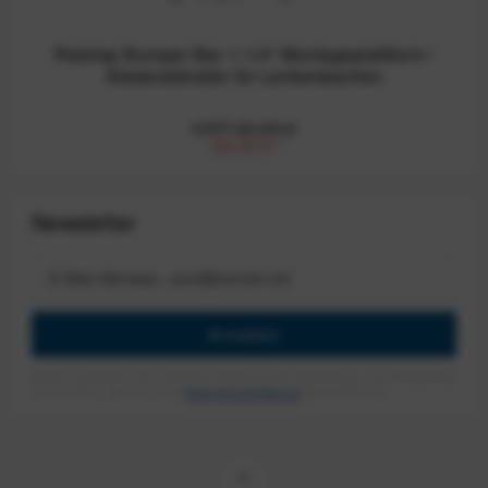
Restrap Bumper Bar 1-1/4" Montageplattform /
Abstandshalter für Lenkertaschen
UVP:49,99 €
38,00 €
*
Newsletter
Anmelden
Mit dem Absenden des Formulars erlaube ich die Speicherung und Verarbeitung
meiner Daten, wie Sie in der
Datenschutzerklärung
beschrieben ist.