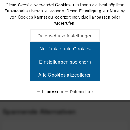
inkl. gesetzl. MwSt.
zzgl. Versandkosten
Diese Website verwendet Cookies, um Ihnen die bestmögliche
Funktionalität bieten zu können. Deine Einwilligung zur Nutzung
von Cookies kannst du jederzeit individuell anpassen oder
widerrufen.
Versand am gleichen Tag bei Bestellungen bis 14 Uhr
Sicherer Kauf auf Rechnung
Datenschutzeinstellungen
30 Tage Widerrufsrecht
Nur funktionale Cookies
Beschreibung
Einstellungen speichern
ORTLIEB Seat-Pack Kompakte, wasserabweisende
Satteltasche - 11 Liter, Schwarz Das ORTLIEB...
mehr
Alle Cookies akzeptieren
Produktsicherheit
Impressum
Datenschutz
Spannende Alternativen