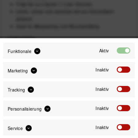
Trägt bis zu 3 kg bei 11 Liter Volumen
Leicht, robust und nebenbei wie ein Schutzblech
wirkend
Ideal für Bikepacking und Mountainbiking
Lieferumfang
1 ORTLIEB Seat-Pack
Aktiv
Funktionale
Ausführung
Inaktiv
Marketing
Inaktiv
Tracking
11 Liter
16,5 Liter
Inaktiv
Personalisierung
149,99 €
Inaktiv
Service
Preis:
*