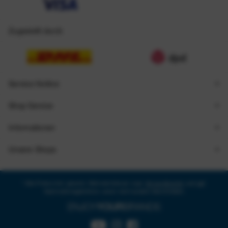
Zugestellt durch
Service Hotline
Shop Service
Informationen
Unsere Shops
* Alle Preise inkl. gesetzl. Mehrwertsteuer zzgl.
Versandkosten
und ggf.
Nachnahmegebühren, wenn nicht anders beschrieben