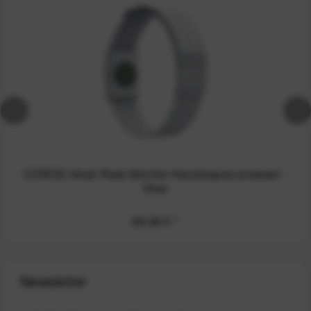
COROS Heart Rate Monitor Herzfrequenzmesser -
Grau
89,99 €
*
Newsletter