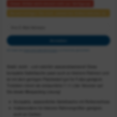
Dieser Artikel steht derzeit nicht zur Verfügung!
Benachrichtigen Sie mich, sobald der Artikel lieferbar ist.
Anmelden
Ich habe die
Datenschutzbestimmungen
zur Kenntnis genommen.
Stabil, leicht - und natürlich wasserabweisend! Diese
kompakte Satteltasche passt auch an kleinere Rahmen und
ist mit dem geringen Platzbedarf gut für Fullys geeignet.
Trotzdem nimmt sie erstaunliche 7-11 Liter Volumen auf.
Die ideale Bikepacking-Lösung!
Kompakte, wasserdichte Satteltasche mit Rollverschluss
Insbesondere für kleinere Rahmengrößen geeignet,
auch an Carbon