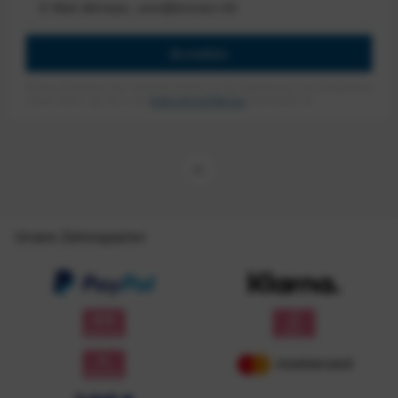
Anmelden
Mit dem Absenden des Formulars erlaube ich die Speicherung und Verarbeitung
meiner Daten, wie Sie in der
Datenschutzerklärung
beschrieben ist.
Unsere Zahlungsarten