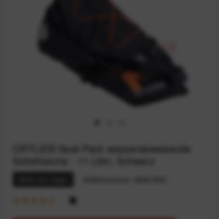
ORTLIEB Seat-Pack wasserabweisende
Satteltasche - 11 Liter, Schwarz
Nicht auf Lager
Artikelnummer:
68921803