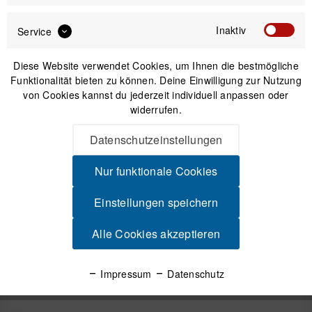
Sofort versandfertig, Lieferzeit ca. 1-3 Werktage
Inaktiv
Service
Diese Website verwendet Cookies, um Ihnen die bestmögliche
Funktionalität bieten zu können. Deine Einwilligung zur Nutzung
von Cookies kannst du jederzeit individuell anpassen oder
widerrufen.
IN DEN
WARENKORB
Datenschutzeinstellungen
Versand am gleichen Tag bei Bestellungen bis 14 Uhr
Nur funktionale Cookies
Sicherer Kauf auf Rechnung
30 Tage Widerrufsrecht
Einstellungen speichern
Alle Cookies akzeptieren
Beschreibung
Favero Assioma PRO RL-1 Wattmess-Pedalpaar mit
Impressum
Datenschutz
einseitiger Messung (links) Look Kéo Extrem...
mehr