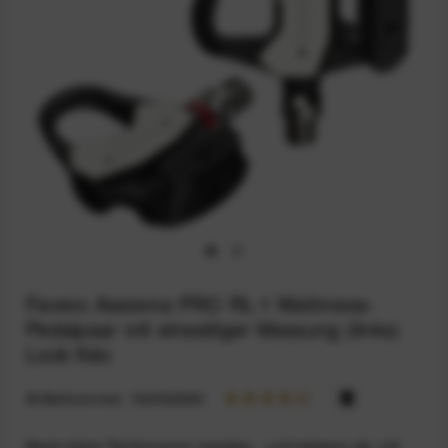
Favero Assioma PRO RL-1 Wattmess-
Pedalpaar mit einseitiger Messung (links)
Look Kéo
Artikelnummer:
164032960
Mach deine Performance messbar - und steigere sie: mit