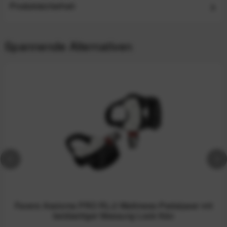
Produktsicherheit
Spannende Alternativen
Favero Assioma PRO RL-2 Wattmess-Pedalpaar mit
beidseitiger Messung Look Kéo