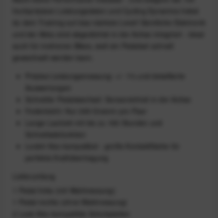
hochpräzisen Leistungsdaten und Cycling Dynamics hebst
du dein Training auf das nächste Level! Sämtliche Elektronik
und der Akku sind abgedichtet in der Achse integriert - ideal
auch für mehreren Bikes, weil ein Pedalset schnell
gewechselt werden kann.
Präzise Leistungsmessung: +/- 1% und detaillierte
Auswertungen
Schneller Pedalwechsel: Sensoreinheit in der Achse
Federleicht: Nur 260 Gramm pro Paar
Lange Laufzeit mit bis zu 160 Stunden und
Schnelladefunktion
Look® Keo-kompatibel - große Kontaktfläche für
perfekte Kraftübertragung
Lieferumfang
1 Pedal links (mit Wattmessung)
1 Pedal rechts (ohne Wattmessung)
2 Look Kéo-kompatible Schuhplatten