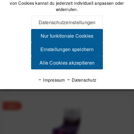
Sicherer Kauf auf Rechnung
von Cookies kannst du jederzeit individuell anpassen oder
30 Tage Widerrufsrecht
widerrufen.
Datenschutzeinstellungen
Beschreibung
Nur funktionale Cookies
Moonvalley Organic Sports Drink - Bio-Getränkepulver
Lingonberry (12 x 45 g) Praktisch fürs...
mehr
Einstellungen speichern
Produktsicherheit
Alle Cookies akzeptieren
Impressum
Datenschutz
Spannende Alternativen
-69%