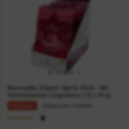
Moonvalley Organic Sports Drink - Bio-
Getränkepulver Lingonberry (12 x 45 g)
69% sparen
Artikelnummer:
94235239