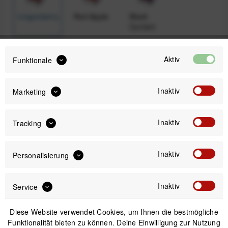
Lingonberry
Red Apple
Black
Currant
Aktiv
Funktionale
10,00 €
31,99 €
UVP:
Preis:
*
Inaktiv
Marketing
inkl. gesetzl. MwSt.
zzgl. Versandkosten
Sofort versandfertig, Lieferzeit ca. 1-3 Werktage
Inaktiv
Tracking
Inaktiv
Personalisierung
IN DEN
WARENKORB
Inaktiv
Service
Diese Website verwendet Cookies, um Ihnen die bestmögliche
Versand am gleichen Tag bei Bestellungen bis 14 Uhr
Funktionalität bieten zu können. Deine Einwilligung zur Nutzung