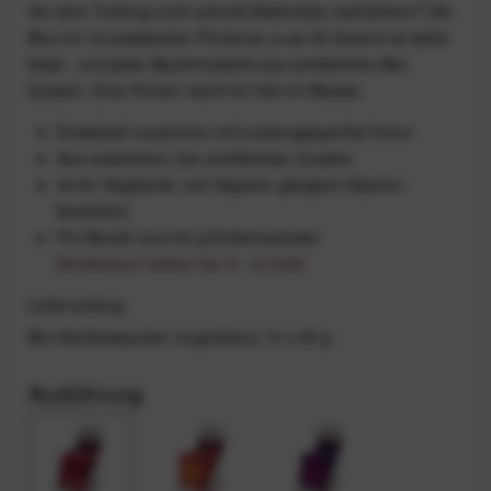
Vor dem Training noch schnell Elektrolyte nachtanken? Die
Box mit 12 praktischen Portionen zu je 45 Gramm ist dafür
ideal - und jeder Beutel besteht aus zertifizierten Bio-
Zutaten. Eine Portion reicht für 500 ml Wasser.
Entwickelt zusammen mit Leistungssportler*innen
Aus natürlichen, bio-zertifizierten Zutaten
Ist für Vegetarier und Veganer geeignet (Spuren
beachten)
Pro Beutel rund 40 g Kohlenhydrate!
Mindestens haltbar bis 31.12.2026
Lieferumfang
Bio-Getränkepulver Lingonberry 12 x 45 g
Ausführung