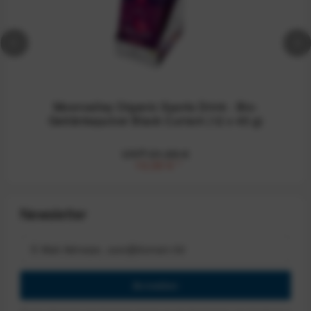
Moonvalley Organic Sports Drink - Bio-
Getränkepulver Black Currant (12 x 45 g)
UVP:31,99 €
10,00 €
*
Newsletter
Anmelden