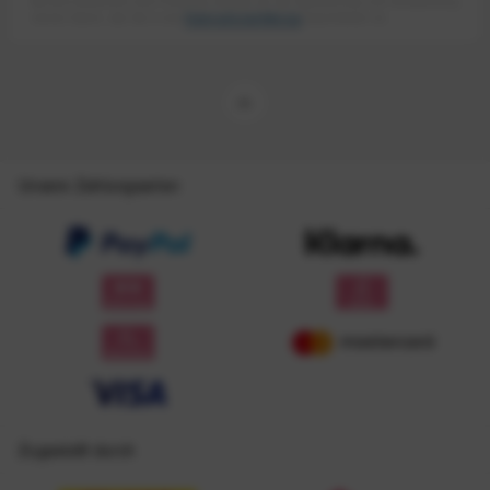
Mit dem Absenden des Formulars erlaube ich die Speicherung und Verarbeitung
meiner Daten, wie Sie in der
Datenschutzerklärung
beschrieben ist.
Unsere Zahlungsarten
Zugestellt durch