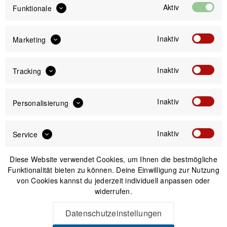
Aktiv
Funktionale
Bitte wähle zuerst
Füllmenge
Inaktiv
Marketing
Inaktiv
Tracking
IN DEN
WARENKORB
Inaktiv
Personalisierung
Versand am gleichen Tag bei Bestellungen bis 14 Uhr
Sicherer Kauf auf Rechnung
Inaktiv
Service
30 Tage Widerrufsrecht
Diese Website verwendet Cookies, um Ihnen die bestmögliche
Funktionalität bieten zu können. Deine Einwilligung zur Nutzung
Beschreibung
von Cookies kannst du jederzeit individuell anpassen oder
widerrufen.
Lensa Ethiopia – Fruchtiger Omni Roast aus Äthiopien Ein
Kaffee mit Charakter Der Lensa...
mehr
Datenschutzeinstellungen