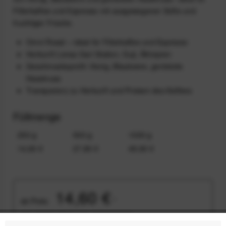
Filterkaffee und Espresso mit ausgewogener Süße und
fruchtiger Frische.
Omni Roast – ideal für Filterkaffee und Espresso
Herkunft Lensa Gari Station, Guji, Äthiopien
Geschmacksprofil: Honig, Blaubeere, geröstete
Haselnuss
Transparenz zu Herkunft und Preisen des Kaffees
Füllmenge
250 g
500 g
1000 g
14,60 €
27,80 €
49,90 €
14,60 €
ab
Preis:
*
inkl. gesetzl. MwSt.
zzgl. Versandkosten