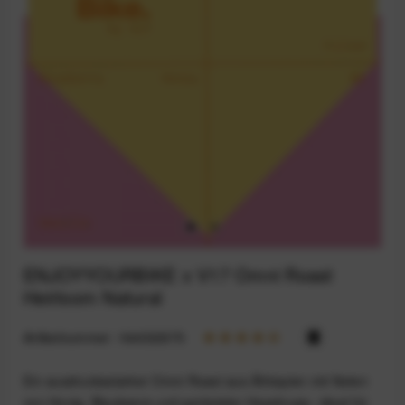
ENJOYYOURBIKE x V17 Omni Roast
Heirloom Natural
Artikelnummer:
164032975
Ein ausdrucksstarker Omni Roast aus Äthiopien mit Noten
von Honig, Blaubeere und gerösteter Haselnuss– ideal für