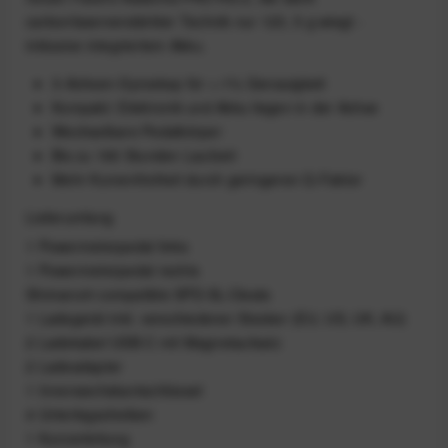
carbonfaserverstärkter Technik nur 123, 5 g wiegt -
inklusive integriertem Akku.
3-Achsen-Gyroskop für +-1% Genauigkeit
Kompakt: Elektronik und Akku liegen in der Achse
Wechselbare Pedalkörper
Bis zu 160 Stunden Laufzeit
Mehr Kurvenfreiheit durch geringeren Q-Faktor
Lieferumfang
1 Powermeterpedal links
1 Powermeterpedal rechts
Shimano® compatible SPD-SL-Cleats
1 Ladegerät inkl. verschiedener Stecker (EU, US, UK, AU)
2 Ladekabel USB-C mit Magnetaufsatz
2 Ladeadapter
1 Innensechskantschlüssel
4 Unterlegscheiben
1 Kurzanleitung