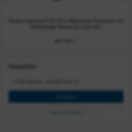
Favero Assioma PRO RL-2 Wattmess-Pedalpaar mit
beidseitiger Messung Look Kéo
687,82 €
*
Newsletter
Anmelden
Mit dem Absenden des Formulars erlaube ich die Speicherung und Verarbeitung
meiner Daten, wie Sie in der
Datenschutzerklärung
beschrieben ist.