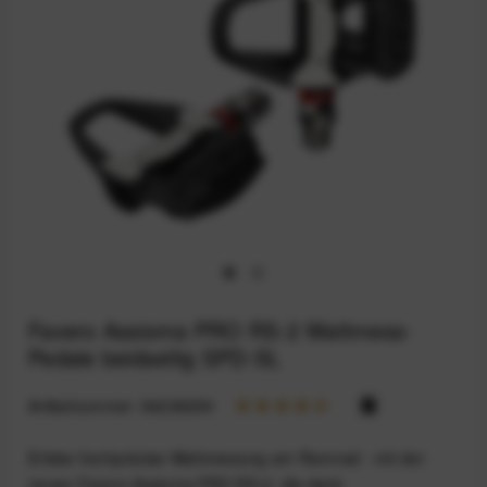
Favero Assioma PRO RS-2 Wattmess-
Pedale beidseitig SPD-SL
Artikelnummer:
94236099
Erlebe hochpräzise Wattmessung am Rennrad - mit der
neuen Favero Assioma PRO RS-2, die dank