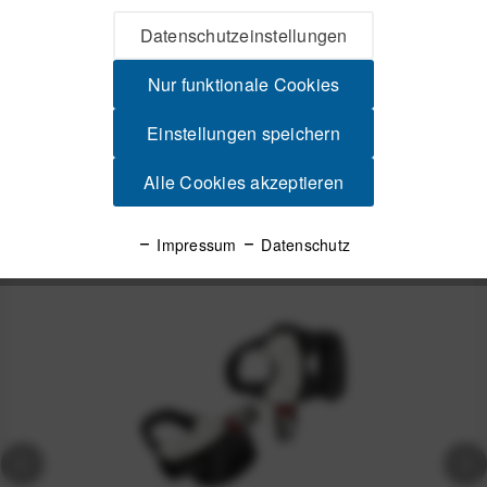
Beschreibung
Datenschutzeinstellungen
Favero Assioma PRO RS-2 Wattmess-Pedale beidseitig SPD-
SL Wattmess-Upgrade für deine Pedale...
mehr
Nur funktionale Cookies
Einstellungen speichern
Produktsicherheit
Alle Cookies akzeptieren
Spannende Alternativen
Impressum
Datenschutz