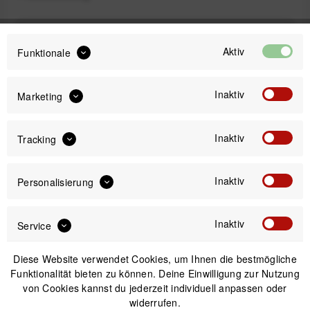
687,82 €
Preis:
*
Aktiv
Funktionale
inkl. gesetzl. MwSt.
zzgl. Versandkosten
Inaktiv
Marketing
Sofort versandfertig, Lieferzeit ca. 1-3 Werktage
Inaktiv
Tracking
Inaktiv
Personalisierung
IN DEN
WARENKORB
Inaktiv
Service
Versand am gleichen Tag bei Bestellungen bis 14 Uhr
Sicherer Kauf auf Rechnung
Diese Website verwendet Cookies, um Ihnen die bestmögliche
30 Tage Widerrufsrecht
Funktionalität bieten zu können. Deine Einwilligung zur Nutzung
von Cookies kannst du jederzeit individuell anpassen oder
widerrufen.