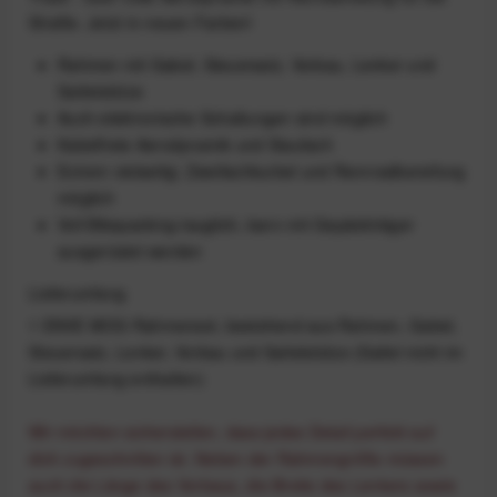
Straße. Jetzt in neuen Farben!
Rahmen mit Gabel, Steuersatz, Vorbau, Lenker und
Sattelstütze
Auch elektronische Schaltungen sind möglich
Kabelfreie Aerodynamik und Staufach
Extrem vielseitig: Zweifachkurbel und Rennradbereifung
möglich
Voll Bikepacking-tauglich, kann mit Gepäckträger
ausgerüstet werden
Lieferumfang
1 ENVE MOG Rahmenset, bestehend aus Rahmen, Gabel,
Steuersatz, Lenker, Vorbau und Sattelstütze (Sattel nicht im
Lieferumfang enthalten)
Wir möchten sicherstellen, dass jedes Detail perfekt auf
dich zugeschnitten ist. Neben der Rahmengröße müssen
auch die Länge des Vorbaus, die Breite des Lenkers sowie