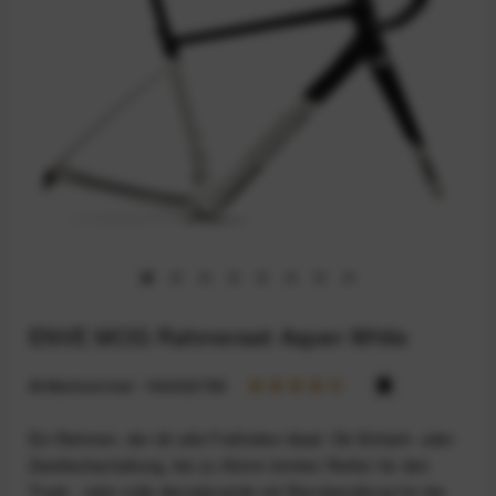
ENVE MOG Rahmenset Aspen White
Artikelnummer:
164032789
Ein Rahmen, der dir alle Freiheiten lässt: Ob Einfach- oder
Zweifachschaltung, bis zu 50mm breiten Reifen für den
Track - oder volle Aerodynamik mit Rennbereifung für die