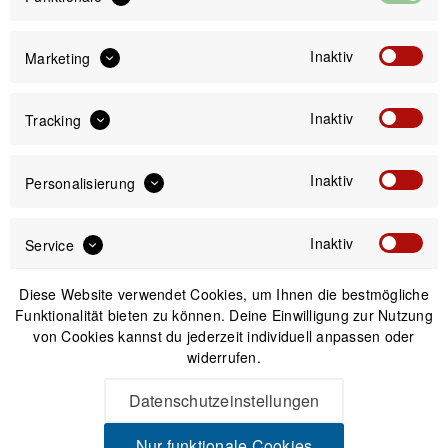
60 cm
56 cm
58 cm
Inaktiv
Marketing
4999,00 €
4999,00 €
4999,00 €
Inaktiv
Tracking
4.999,00 €
Preis:
*
Inaktiv
Personalisierung
inkl. gesetzl. MwSt.
zzgl. Versandkosten
Inaktiv
Service
Bitte wähle zuerst
Größe
Diese Website verwendet Cookies, um Ihnen die bestmögliche
Funktionalität bieten zu können. Deine Einwilligung zur Nutzung
von Cookies kannst du jederzeit individuell anpassen oder
widerrufen.
IN DEN
WARENKORB
Datenschutzeinstellungen
Nur funktionale Cookies