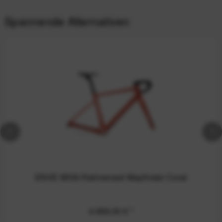
Spannende Alternativen
ENVE MOG Rahmenset Wayfinder Coral
4.999,00 €
*