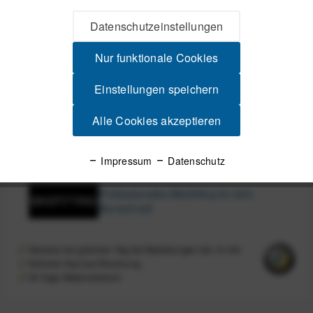
Datenschutzeinstellungen
Nur funktionale Cookies
IN DEN
WARENKORB
Einstellungen speichern
Alle Cookies akzeptieren
Bikeleasing / Dienstrad: Alle Anbieter
möglich!
Impressum
Datenschutz
Professionelles Bikefitting für dein
Wunschrad!
Versand am gleichen Tag bei Bestellungen bis 14 Uhr
Sicherer Kauf auf Rechnung
30 Tage Widerrufsrecht