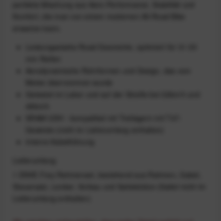
perfekte Mischung aus Aero-Performance, Stabilität und
Komfort, die man von einem modernen All-Road Bike
erwarten kann.
Leistungsstarke Road Geometrie, optimiert für 31-35
mm Reifen
Aerodynamische Rohrformen und Design, das vom
Melee übernommen wurde
Getestet im Labor und auf der Straße bei 32km/h und
48km/h
SRAM UDH - kompatibel mit Tretlagern mit T47-
Gewinde (nicht im Lieferumfang enthalten)
Interne Kabelführung
Lieferumfang
1 ENVE Fray Rahmenset, bestehend aus Rahmen, Gabel,
Steuersatz, Lenker, Vorbau und Sattelstütze (Sattel nicht im
Lieferumfang enthalten)