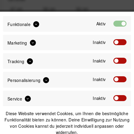
47 cm
50 cm
52 cm
5099,00 €
5099,00 €
5099,00 €
Aktiv
Funktionale
54 cm
60 cm
56 cm
5099,00 €
5099,00 €
5099,00 €
Inaktiv
Marketing
58 cm
Inaktiv
Tracking
5099,00 €
Inaktiv
Personalisierung
5.799,00 €
UVP:
Inaktiv
5.099,00 €
Service
Preis:
*
inkl. gesetzl. MwSt.
zzgl. Versandkosten
Diese Website verwendet Cookies, um Ihnen die bestmögliche
Funktionalität bieten zu können. Deine Einwilligung zur Nutzung
Bitte wähle zuerst
Größe
von Cookies kannst du jederzeit individuell anpassen oder
widerrufen.