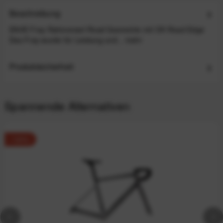
Beschreibung
ENVE Fray Rahmenset Road Geometrie mit Off-Road Edge
Das Fray wurde für Leistung und...
mehr
Produktsicherheit
Spannende Alternativen
-12%