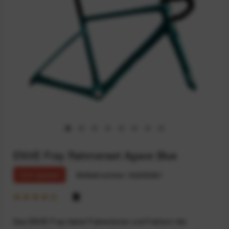
ENVE Fray Rahmenset Agave Blue
12% sparen
Artikelnummer:
94235661
Das ENVE Fray bietet Fahrerinnen und Fahrern die