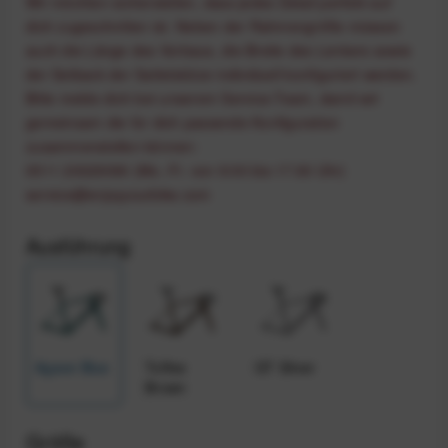
Wir möchten sicherstellen, dass jedes Detail perfekt auf
dich zugeschnitten ist. Neben der Rahmengröße müssen
auch die Länge des Vorbaus, die Breite des Lenkers sowie
der Setback der Sattelstütze individuell konfiguriert werden.
Bitte melde dich bei unserem Service-Team, damit wir
gemeinsam die für dich passende Konfiguration
zusammenstellen können:
0511 20029090 (Mo.-Fr. von 9:00 bis 17:00 Uhr)
service@enjoyyourbike.com
Ausführung
Agave Blue
Toffee
GT Silver
Brown
Größe