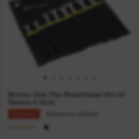
Birzman Gear Plus Ringschlüssel-Set mit
Ratsche 8 Stück
35% sparen
Artikelnummer:
59204497