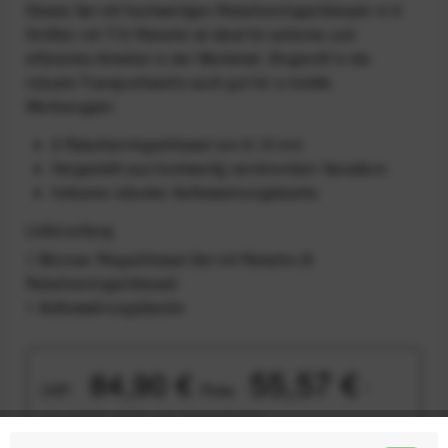
Dieses Set mit hochwertigen Ratschenringschlüsseln in 8
Größen mit T72-Ratsche ist ideal für sicheres und
effizientes Arbeiten in der Werkstatt. Eingerollt in die
robuste Transporttasche auch gut für’,s mobile
Werkzeugset.
8 Ratschenringschlüssel von 8-15 mm
Hergestellt aus hochwertig verchromtem Vanadium
Inklusive robuster Aufbewahrungstasche
Lieferumfang
1 Birzman Ringschlüssel-Set mit Ratsche (8
Ratschenringschlüssel)
1 Aufbewahrungstasche
55,57 €
84,90 €
UVP:
Preis:
*
inkl. gesetzl. MwSt.
zzgl. Versandkosten