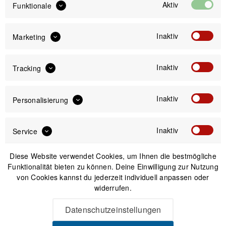
Aktiv
Funktionale
Sofort versandfertig, Lieferzeit ca. 1-3 Werktage
Inaktiv
Marketing
Inaktiv
Tracking
IN DEN
WARENKORB
Inaktiv
Personalisierung
Versand am gleichen Tag bei Bestellungen bis 14 Uhr
Sicherer Kauf auf Rechnung
Inaktiv
30 Tage Widerrufsrecht
Service
Diese Website verwendet Cookies, um Ihnen die bestmögliche
Funktionalität bieten zu können. Deine Einwilligung zur Nutzung
Beschreibung
von Cookies kannst du jederzeit individuell anpassen oder
Birzman Gear Plus Ringschlüssel-Set mit Ratsche 8 Stück
widerrufen.
Hochwertiges Werkzeug-Set Dieses Set...
mehr
Datenschutzeinstellungen
Produktsicherheit