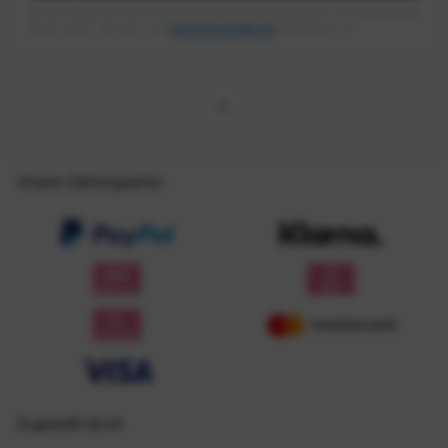
Mit dem Absenden des Formulars erlaube ich die Speicherung und Verarbeitung
meiner Daten, wie Sie in der
Datenschutzerklärung
beschrieben ist.
Unsere Zahlungsarten
Zugestellt durch