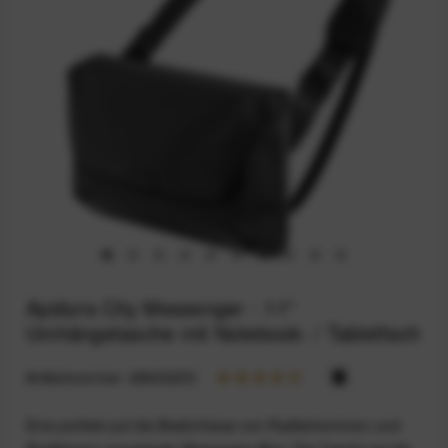
Apidura City Messenger - 11"
Umhängetasche mit Notebook- / Tabletfach
Artikelnummer:
68923255
Eine perfekt auf die Bedürfnisse von Radfahrerinnen und