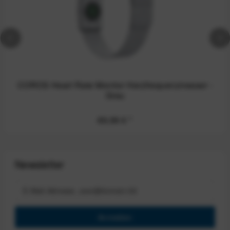
COROS Heart Rate Monitor Herzfrequenzmesser -
Grau
89,99 €
*
Newsletter
Anmelden