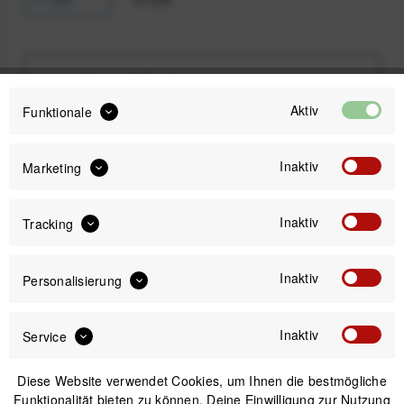
91,00 €
Preis:
*
Aktiv
Funktionale
inkl. gesetzl. MwSt.
zzgl. Versandkosten
Sofort versandfertig, Lieferzeit ca. 1-3 Werktage
Inaktiv
Marketing
Inaktiv
Tracking
Inaktiv
IN DEN
WARENKORB
Personalisierung
Inaktiv
Service
Versand am gleichen Tag bei Bestellungen bis 14 Uhr
Sicherer Kauf auf Rechnung
30 Tage Widerrufsrecht
Diese Website verwendet Cookies, um Ihnen die bestmögliche
Funktionalität bieten zu können. Deine Einwilligung zur Nutzung