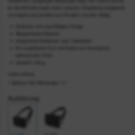
Radfahrern ausgelegte Messenger-Bag. Die Tasche wurde
an die Anforderungen einer urbanen Umgebung angepasst
und eignet sich perfekt zum Pendeln und den Alltag.
Zeitloses und unauffälliges Design
Wasserfestes Material
Integriertes Notebook- bzw. Tabletfach
Ein zusätzlicher Gurt verhindert ein Verrutschen
während der Fahrt
Gewicht: 450 g
Lieferumfang
1 Apidura City Messenger 11"
Ausführung
11 Zoll
13 Zoll