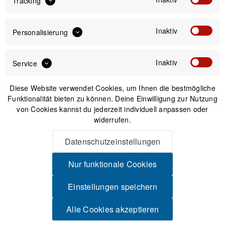
Tracking
Passendes Zubehör
Inaktiv
Personalisierung
Inaktiv
Service
Diese Website verwendet Cookies, um Ihnen die bestmögliche
Funktionalität bieten zu können. Deine Einwilligung zur Nutzung
von Cookies kannst du jederzeit individuell anpassen oder
widerrufen.
Datenschutzeinstellungen
Nur funktionale Cookies
Einstellungen speichern
Airace Ersatz-Ventil für Infinity DT Tubeless
Standpumpe
Alle Cookies akzeptieren
13,99 €
*