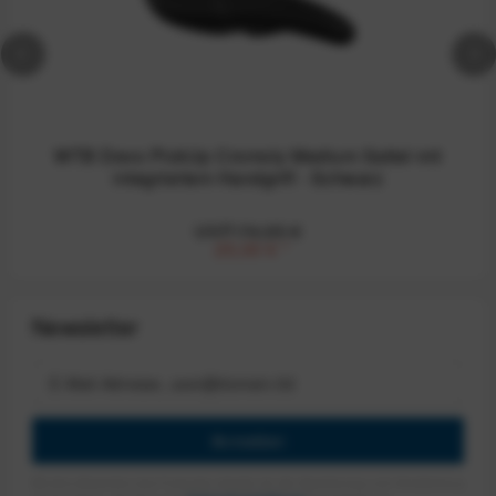
WTB Devo PickUp Cromoly Medium Sattel mit
integriertem Handgriff - Schwarz
UVP:74,95 €
25,00 €
*
Newsletter
Anmelden
Mit dem Absenden des Formulars erlaube ich die Speicherung und Verarbeitung