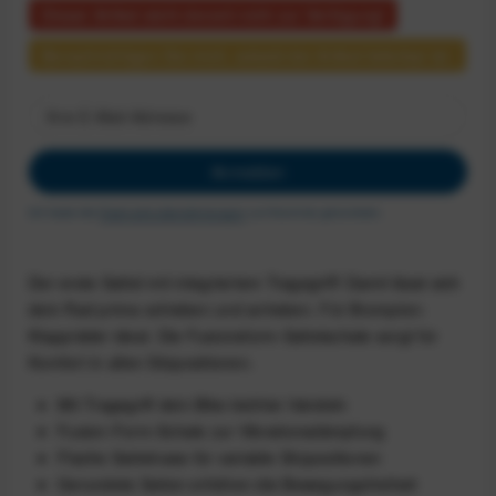
Dieser Artikel steht derzeit nicht zur Verfügung!
Benachrichtigen Sie mich, sobald der Artikel lieferbar ist.
Anmelden
Ich habe die
Datenschutzbestimmungen
zur Kenntnis genommen.
Der erste Sattel mit integriertem Tragegriff! Damit lässt sich
dein Rad prima schieben und anheben. Für Brompton-
Klappräder ideal. Die Fusionsform-Sattelschale sorgt für
Komfort in allen Sitzpositionen.
Mit Tragegriff dein Bike leichter händeln
Fusion-Form-Schale zur Vibrationsdämpfung
Flache Sattelnase für variable Sitzpositionen
Gerundete Seiten erhöhen die Bewegungsfreiheit