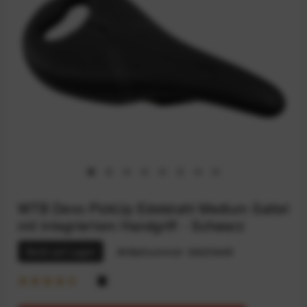
WTB Devo PickUp Edelstahl Medium Sattel
mit integriertem Handgriff - Schwarz
Nicht auf Lager
Artikelnummer:
94233449