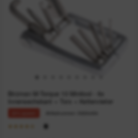
Birzman M-Torque 10 Minitool - 6x
Innensechskant + Torx + Kettennieter
22% sparen
Artikelnummer:
59204454