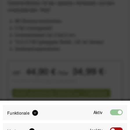
Cleveres Minitool mit den typischen Schlüsseln und dem
entscheidenden "Klick"
Mit Drehmomentfunktion
5 Nm voreingestellt
Innensechskant von 2 bis 8 mm
Torx in T25 (gängigste Größe, z.B. für Vorbau)
Schlitzschraubendreher
34,99 €
44,90 €
UVP:
Preis:
*
inkl. gesetzl. MwSt.
zzgl. Versandkosten
Sofort versandfertig, Lieferzeit ca. 1-3 Werktage
Aktiv
Funktionale