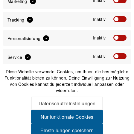
Inaktiv
Marketing
IN DEN
WARENKORB
Inaktiv
Tracking
Versand am gleichen Tag bei Bestellungen bis 14 Uhr
Sicherer Kauf auf Rechnung
30 Tage Widerrufsrecht
Inaktiv
Personalisierung
Inaktiv
Service
Beschreibung
Birzman M-Torque 10 Klassischer Minitoolaufbau Dieses
Diese Website verwendet Cookies, um Ihnen die bestmögliche
umfassende Werkzeug ist preisgekrönt und...
mehr
Funktionalität bieten zu können. Deine Einwilligung zur Nutzung
von Cookies kannst du jederzeit individuell anpassen oder
Produktsicherheit
widerrufen.
Datenschutzeinstellungen
Spannende Alternativen
Nur funktionale Cookies
Einstellungen speichern