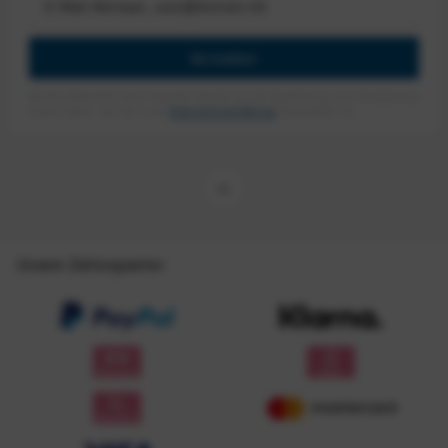
Anmelden
Mit dem Absenden des Formulars erlaube ich die Speicherung und Verarbeitung
meiner Daten, wie Sie in der
Datenschutzerklärung
beschrieben ist.
Unsere Zahlungsarten