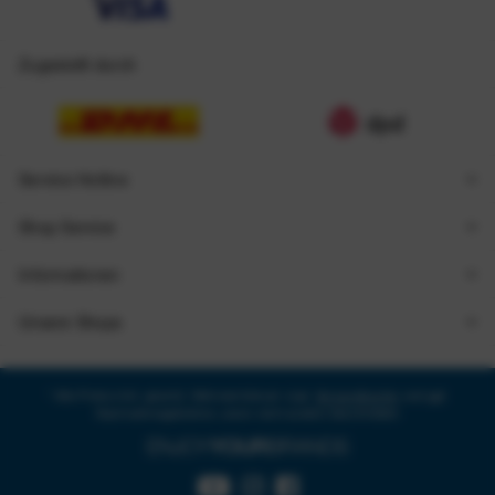
Zugestellt durch
Service Hotline
Shop Service
Informationen
Unsere Shops
* Alle Preise inkl. gesetzl. Mehrwertsteuer zzgl.
Versandkosten
und ggf.
Nachnahmegebühren, wenn nicht anders beschrieben