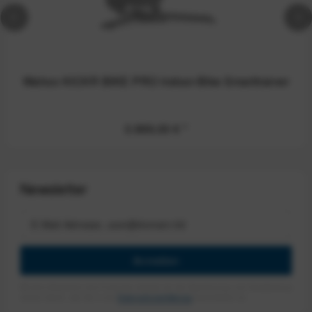
Wahoo KICKR BIKE PRO Indoor-Bike Smarttrainer
3.999,00 €
*
Newsletter
Anmelden
Mit dem Absenden des Formulars erlaube ich die Speicherung und Verarbeitung
meiner Daten, wie Sie in der
Datenschutzerklärung
beschrieben ist.