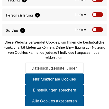
Passendes Zubehör
Inaktiv
Personalisierung
-13%
Inaktiv
Service
Nicht auf Lager
Diese Website verwendet Cookies, um Ihnen die bestmögliche
Funktionalität bieten zu können. Deine Einwilligung zur Nutzung
von Cookies kannst du jederzeit individuell anpassen oder
widerrufen.
Datenschutzeinstellungen
Nur funktionale Cookies
Wahoo Kickr Bodenmatte für Rollentrainer,
Einstellungen speichern
Heimtrainer
Alle Cookies akzeptieren
UVP:79,99 €
69,99 €
*