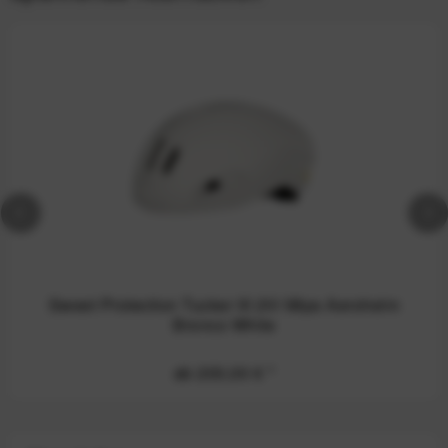
Sweet Protection Tucker III 2Vi Mips Aerohelm
Bronco White
ab 200,00 €
*