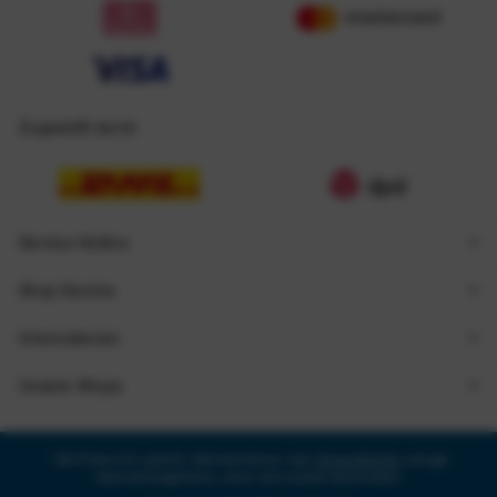
Zugestellt durch
Service Hotline
Shop Service
Informationen
Unsere Shops
* Alle Preise inkl. gesetzl. Mehrwertsteuer zzgl.
Versandkosten
und ggf.
Nachnahmegebühren, wenn nicht anders beschrieben