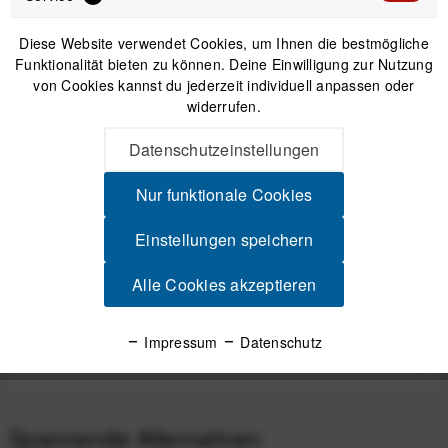
Diese Website verwendet Cookies, um Ihnen die bestmögliche
Funktionalität bieten zu können. Deine Einwilligung zur Nutzung
IN DEN
WARENKORB
von Cookies kannst du jederzeit individuell anpassen oder
widerrufen.
Versand am gleichen Tag bei Bestellungen bis 14 Uhr
Datenschutzeinstellungen
Sicherer Kauf auf Rechnung
30 Tage Widerrufsrecht
Nur funktionale Cookies
Einstellungen speichern
Beschreibung
Alle Cookies akzeptieren
Performance trifft auf Sicherheit Optimiert für Geschwindigkeit
Der Tucker III 2Vi Mips...
mehr
Impressum
Datenschutz
Produktsicherheit
Spannende Alternativen