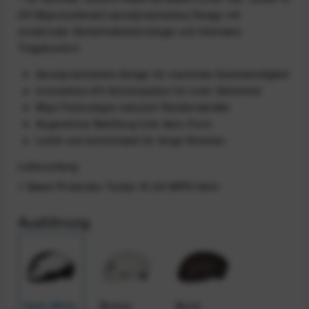
2Vi Mips kombiniert aerodynamisches Design mit
modernster Sicherheitstechnologie und höchstem
Tragekomfort.
Aerodynamisches Design für maximale Geschwindigkeit
Innovatives 2Vi-Schutzsystem für mehr Sicherheit
Mips-Technologie reduziert Rotationskräfte
Angenehme Belüftung trotz Aero-Form
Leicht und komfortabel für lange Strecken
Lieferumfang
1 Sweet Protection Tucker III 2Vi MIPS Helm
Ausführung
Satin White
Bronco
Burnt