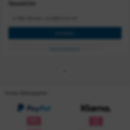
Newsletter
Anmelden
Mit dem Absenden des Formulars erlaube ich die Speicherung und Verarbeitung
meiner Daten, wie Sie in der
Datenschutzerklärung
beschrieben ist.
Unsere Zahlungsarten