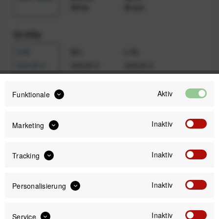
White
Brown
Größe
S/M
M/L
L/XL
200,00 €
349,00 €
349,00 €
Aktiv
Funktionale
Auswahl zurücksetzen
Inaktiv
Marketing
200,00 €
Preis:
*
Inaktiv
Tracking
inkl. gesetzl. MwSt.
zzgl. Versandkosten
Sofort versandfertig, Lieferzeit ca. 1-3 Werktage
Inaktiv
Personalisierung
Inaktiv
Service