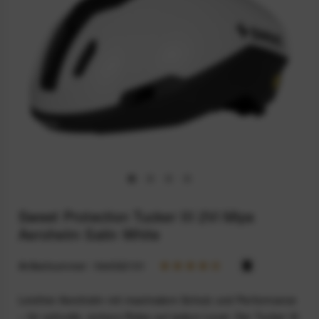
Sweet Protection Tucker III 2Vi Mips
Aerohelm Satin White
Artikelnummer:
164032101
Leichter Aerohelm mit maximalem Schutz und Performance
– für schnelle, sichere Rides auf jedem Level. Der Tucker III