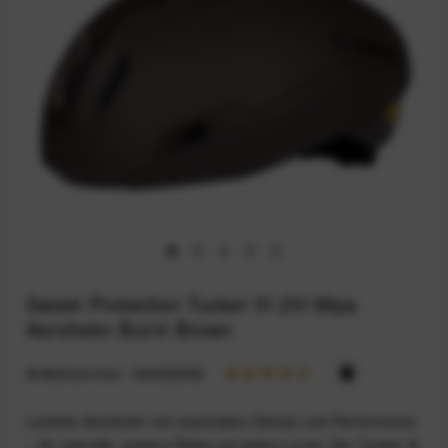
Sweet Protection Tucker III 2Vi Mips
Aerohelm Burnt Brown
Artikelnummer:
164032089
Leichter Aerohelm mit maximalem Schutz und Performance
– für schnelle, sichere Rides auf jedem Level. Der Tucker III