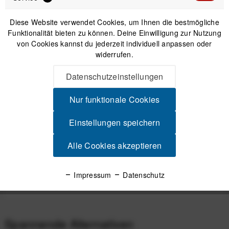
Diese Website verwendet Cookies, um Ihnen die bestmögliche
Funktionalität bieten zu können. Deine Einwilligung zur Nutzung
IN DEN
WARENKORB
von Cookies kannst du jederzeit individuell anpassen oder
widerrufen.
Versand am gleichen Tag bei Bestellungen bis 14 Uhr
Datenschutzeinstellungen
Sicherer Kauf auf Rechnung
30 Tage Widerrufsrecht
Nur funktionale Cookies
Einstellungen speichern
Beschreibung
Alle Cookies akzeptieren
Performance trifft auf Sicherheit Optimiert für Geschwindigkeit
Der Tucker III 2Vi Mips...
mehr
Impressum
Datenschutz
Produktsicherheit
Spannende Alternativen