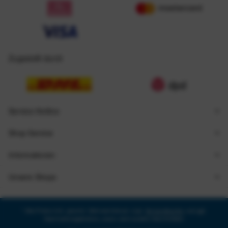
Zugestellt durch
Service Hotline
Shop Service
Informationen
Unsere Shops
* Alle Preise inkl. gesetzl. Mehrwertsteuer zzgl.
Versandkosten
und ggf.
Nachnahmegebühren, wenn nicht anders beschrieben