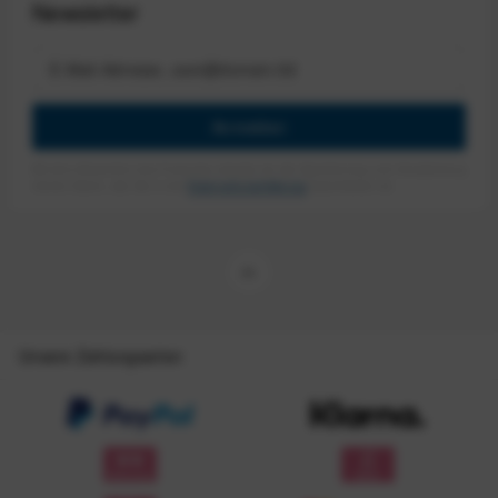
Newsletter
Anmelden
Mit dem Absenden des Formulars erlaube ich die Speicherung und Verarbeitung
meiner Daten, wie Sie in der
Datenschutzerklärung
beschrieben ist.
Unsere Zahlungsarten