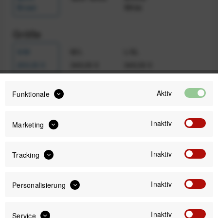
Brown
White
Größe
S/M
M/L
L/XL
200,00 €
349,00 €
349,00 €
Aktiv
Funktionale
Auswahl zurücksetzen
Inaktiv
Marketing
200,00 €
Preis:
*
Inaktiv
Tracking
inkl. gesetzl. MwSt.
zzgl. Versandkosten
Sofort versandfertig, Lieferzeit ca. 1-3 Werktage
Inaktiv
Personalisierung
Inaktiv
Service