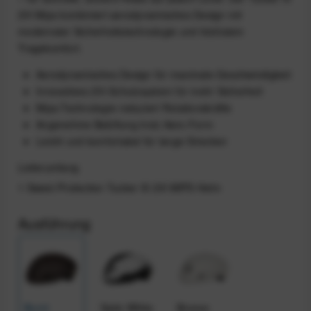
2Vi Mips kombiniert aerodynamisches Design mit
modernster Sicherheitstechnologie und höchstem
Tragekomfort.
Aerodynamisches Design für maximale Geschwindigkeit
Innovatives 2Vi-Schutzsystem für mehr Sicherheit
Mips-Technologie reduziert Rotationskräfte
Angenehme Belüftung trotz Aero-Form
Leicht und komfortabel für lange Strecken
Lieferumfang
1 Sweet Protection Tucker III 2Vi MIPS Helm
Ausführung
Burnt
Satin White
Bronco