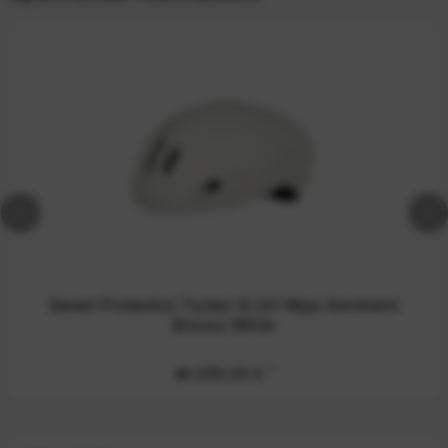
Sweet Protection Tucker III 2Vi Mips Aerohelm
Bronco White
ab 200,00 €
*