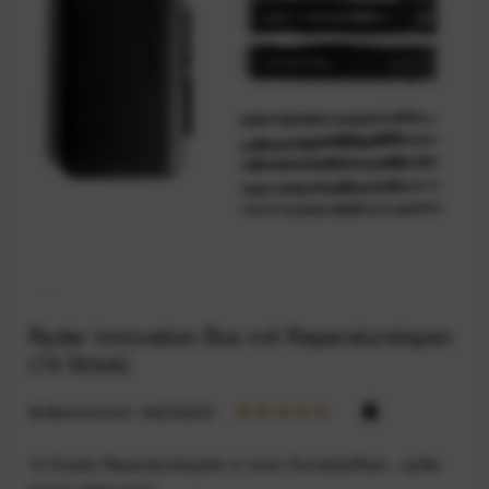
Ryder Innovation Box mit Reparaturstopen
(10 Stück)
Artikelnummer:
94233205
10 Ersatz-Reparaturstopfen in einer Kunststoffbox - sollte