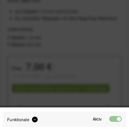
immer dabei sein!
Je 5 Stopfen 1,5 mm und 3,5 mm
Zur schnellen Reparatur mit dem Slug Plug Reifentool
Lieferumfang
5 Stopfen 1,5 mm
5 Stopfen 3,5 mm
7,00 €
Preis:
*
inkl. gesetzl. MwSt.
zzgl. Versandkosten
Sofort versandfertig, Lieferzeit ca. 1-3 Werktage
Aktiv
Funktionale
IN DEN
WARENKORB