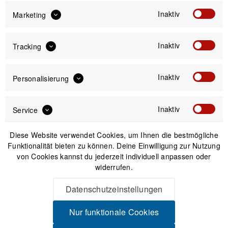
Inaktiv
Marketing
Versand am gleichen Tag bei Bestellungen bis 14 Uhr
Sicherer Kauf auf Rechnung
Inaktiv
Tracking
30 Tage Widerrufsrecht
Inaktiv
Personalisierung
Beschreibung
Inaktiv
Ryder Innovation Ersatz-Stopfen Ryder - Bike-Zubehör vom
Service
Feinsten Hochwertige Werkzeuge...
mehr
Diese Website verwendet Cookies, um Ihnen die bestmögliche
Funktionalität bieten zu können. Deine Einwilligung zur Nutzung
Videos
von Cookies kannst du jederzeit individuell anpassen oder
widerrufen.
Produktsicherheit
Datenschutzeinstellungen
Nur funktionale Cookies
Spannende Alternativen