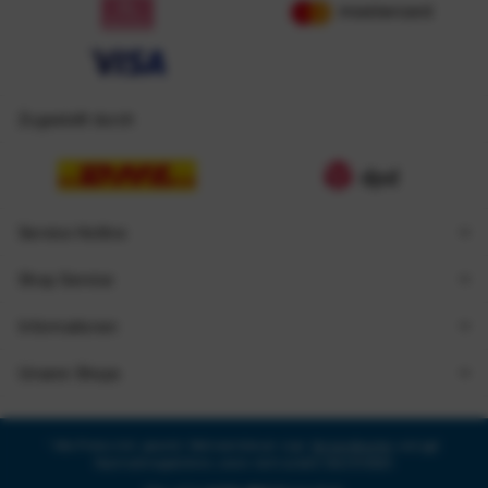
Zugestellt durch
Service Hotline
Shop Service
Informationen
Unsere Shops
* Alle Preise inkl. gesetzl. Mehrwertsteuer zzgl.
Versandkosten
und ggf.
Nachnahmegebühren, wenn nicht anders beschrieben