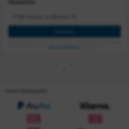
Newsletter
Anmelden
Mit dem Absenden des Formulars erlaube ich die Speicherung und Verarbeitung
meiner Daten, wie Sie in der
Datenschutzerklärung
beschrieben ist.
Unsere Zahlungsarten