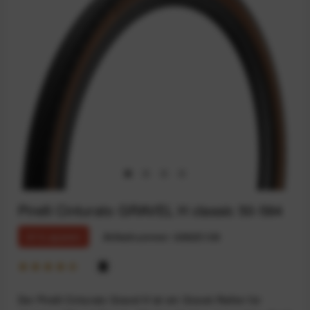
Pirelli Cinturato GRAVEL H classic 50-584
31% sparen
Artikelnummer:
68925109
Der Pirelli Cinturato Gravel H ist ein Gravel-Reifen für