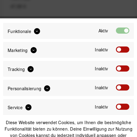
47,95 €
Aktiv
Funktionale
47,99 €
70,00 €
UVP:
Preis:
*
inkl. gesetzl. MwSt.
zzgl. Versandkosten
Inaktiv
Marketing
Sofort versandfertig, Lieferzeit ca. 1-3 Werktage
Inaktiv
Tracking
Inaktiv
Personalisierung
IN DEN
WARENKORB
Inaktiv
Service
Diese Website verwendet Cookies, um Ihnen die bestmögliche
Versand am gleichen Tag bei Bestellungen bis 14 Uhr
Sicherer Kauf auf Rechnung
Funktionalität bieten zu können. Deine Einwilligung zur Nutzung
30 Tage Widerrufsrecht
von Cookies kannst du jederzeit individuell anpassen oder