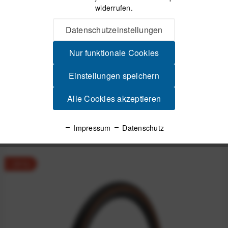
widerrufen.
Datenschutzeinstellungen
Beschreibung
Pirelli Cinturato Gravel H (50-584, 650Bx45c) Classic
Nur funktionale Cookies
Unschlagbarer Grip im Gelände Als...
mehr
Einstellungen speichern
Produktsicherheit
Alle Cookies akzeptieren
Spannende Alternativen
Impressum
Datenschutz
-31%