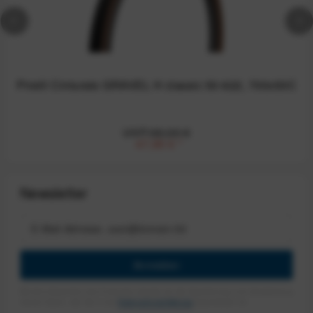
Pirelli Cinturato GRAVEL H classic 50-622, 700x50C
UVP:69,00 €
47,95 €
*
Newsletter
Anmelden
Mit dem Absenden des Formulars erlaube ich die Speicherung und Verarbeitung
meiner Daten, wie Sie in der
Datenschutzerklärung
beschrieben ist.