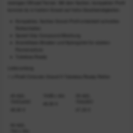
steiniges Offroad-Terrain. Mit dem flachen, kompakten Profil
kommst du in hartem Gravel auf hohe Geschwindigkeiten.
Kompaktes, flaches Gravel-Profil entwickelt schnelles
Rollverhalten
Speed Grip Compound-Mischung
Aramidfaser-Breaker und Nylongürtel für starken
Pannenschutz
Tubeless-Ready
Lieferumfang
1 x Pirelli Cinturato Gravel H Tubeless-Ready-Reifen
45-622,
700B x 40c
35-622,
700Cx45C
700x35C
48,90 €
48,90 €
47,33 €
50-622,
700 x 50c