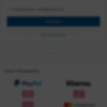
Anmelden
Mit dem Absenden des Formulars erlaube ich die Speicherung und Verarbeitung
meiner Daten, wie Sie in der
Datenschutzerklärung
beschrieben ist.
Unsere Zahlungsarten