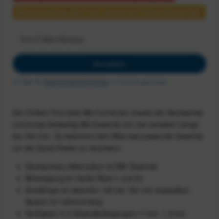
Benachrichtigen Sie mich, sobald der Artikel lieferbar ist.
Anmelden
Ich habe die
Datenschutzbestimmungen
zur Kenntnis genommen.
Der Ortlieb Thru Axle M6-Connector ersetzt die Steckachse
und bringt beidseitig M6-Gewinde mit, bei variabler Länge
bis 180 mm. So bekommt dein Bike das passende Gewinde
um die Quick Racks zu verankern.
Steckachsen-Alternative mit M6-Gewinde
Befestigung für Quick Rack L und XL
Achslänge ist zwischen 165 bis 180 mm anpassbar,
Spacer im Lieferumfang
Verfügbar in 3 Gewindesteigungen (1 mm, 1,5 mm,