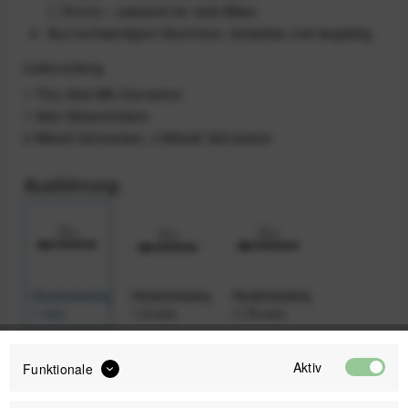
1,75 mm) – passend für viele Bikes
Aus hochwertigem Aluminium, belastbar und langlebig
Lieferumfang
1 Thru Axle M6‑Connector
1 Satz Distanzhülsen
2 M6x40 Schrauben, 2 M6x25 Schrauben
Ausführung
Gewindesteigung
Gewindesteigung
Gewindesteigung
1 mm
1,5 mm
1,75 mm
Aktiv
Funktionale
35,00 €