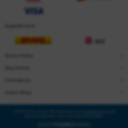
Zugestellt durch
Service Hotline
Shop Service
Informationen
Unsere Shops
* Alle Preise inkl. gesetzl. Mehrwertsteuer zzgl.
Versandkosten
und ggf.
Nachnahmegebühren, wenn nicht anders beschrieben