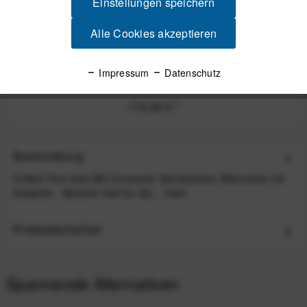
Einstellungen speichern
Alle Cookies akzeptieren
Ortlieb Quick Rack Quick Release Gepäckträger L
Impressum
Datenschutz
170,00 €
*
Beschreibung
Ortlieb Thru Axle M6‑Connector Steckachsen-Alternative mit
Gewinde - Sicherer Halt für die...
mehr
Produktsicherheit
Spannende Alternativen