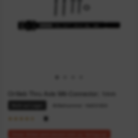
Ortlieb Thru Axle M6-Connector; 1mm
Nicht auf Lager
Artikelnummer:
164031830
Dieser Artikel steht derzeit nicht zur Verfügung!