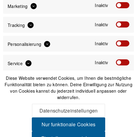
Preis:
*
Inaktiv
Marketing
inkl. gesetzl. MwSt.
zzgl. Versandkosten
Inaktiv
Tracking
Versand am gleichen Tag bei Bestellungen bis 14 Uhr
Sicherer Kauf auf Rechnung
30 Tage Widerrufsrecht
Inaktiv
Personalisierung
Inaktiv
Service
Passendes Zubehör
Diese Website verwendet Cookies, um Ihnen die bestmögliche
Funktionalität bieten zu können. Deine Einwilligung zur Nutzung
von Cookies kannst du jederzeit individuell anpassen oder
widerrufen.
Datenschutzeinstellungen
Nur funktionale Cookies