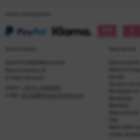
Unsere Zahlungsarten
Service Hotline
Shop Service
Retourenportal
ENJOYYOURBRANDS GmbH
Widerruf einle
Eleonorenstraße 20
Kontakt
D-30449 Hannover
Versand und Z
Hotline:
+49 511 20029090
Werkstattermin
E-Mail:
service@enjoyyourbrands.com
Bikeleasing
Bikefitting
Widerrufsrecht
FAQ
Widerrufsformu
Cookie Einstel