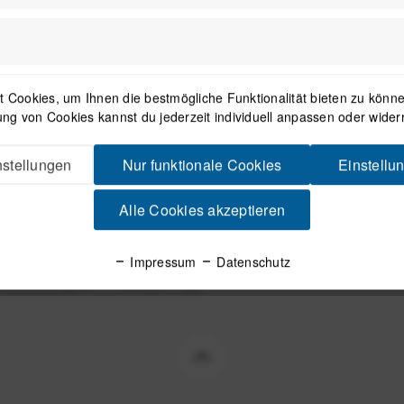
1
 Cookies, um Ihnen die bestmögliche Funktionalität bieten zu können
ng von Cookies kannst du jederzeit individuell anpassen oder wider
Newsletter
stellungen
Nur funktionale Cookies
Einstellu
Alle Cookies akzeptieren
Mit dem Absenden des Formulars 
in der
Datenschutzerklärung
besch
Impressum
Datenschutz