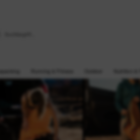
epacking
Running & Fitness
Outdoor
Nutrition &