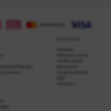
Informationen
Newsletter
gen
Batterieentsorgung
Händler werden
ahlungsbedingungen
Datenschutz
 vereinbaren
Energiesparlampen
AGB
Impressum
lar
lungen