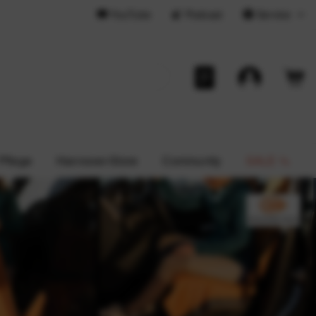
YouTube
Podcast
Service
 Pflege
Hannover-Store
Community
SALE %