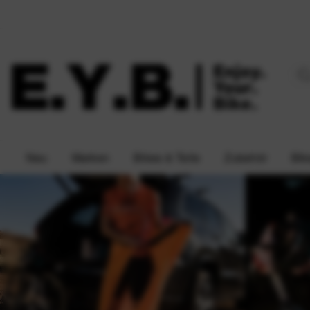
Neu
Marken
Bikes & Teile
Zubehör
Bik