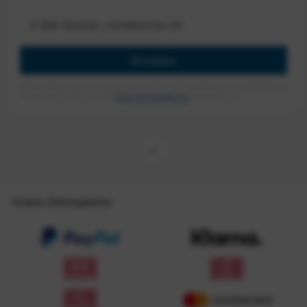
Anmelden
Mit dem Absenden des Formulars erlaube ich die Speicherung und Verarbeitung
meiner Daten, wie Sie in der
Datenschutzerklärung
beschrieben ist.
Unsere Zahlungsarten