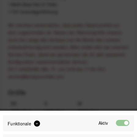
1 Multi‑Stop‑Set (5 Teile)
1 T47‑Innenlagerführung
Wir möchten sicherstellen, dass jedes Detail perfekt auf
dich zugeschnitten ist. Neben der Rahmengröße müssen
auch die Länge des Vorbaus und die Breite des Lenkers
individuell konfiguriert werden. Bitte melde dich bei unserem
Service-Team, damit wir gemeinsam die für dich passende
Konfiguration zusammenstellen können:
0511 20029090 (Mo.-Fr. von 9:00 bis 17:00 Uhr)
service@enjoyyourbike.com
Größe
XS
S
M
4500,00 €
4500,00 €
4500,00 €
Aktiv
Funktionale
L
XL
4500,00 €
4500,00 €