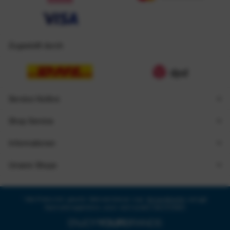
Zugestellt durch
Service Hotline
Shop Service
Informationen
Unsere Shops
* Alle Preise inkl. gesetzl. Mehrwertsteuer zzgl.
Versandkosten
und ggf.
Nachnahmegebühren, wenn nicht anders beschrieben