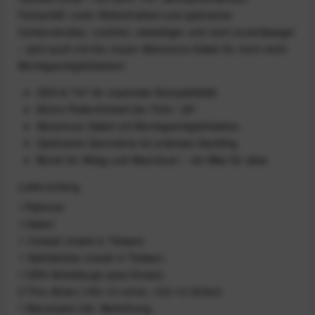
Feinschliff, mehr Reifenfreiheit und optimierter
Carbonstruktur. Leichter, vielseitiger und noch zuverlässiger
– jetzt auch mit der neuen Adventure Gabel für noch mehr
Montagemöglichkeiten!
UDH & T47 für maximale Kompatibilität
66mm Reifenfreiheit bei 700c / 29"
Adventure-Gabel mit Montagemöglichkeiten
Optimierte Geometrie für präzises Handling
Bereit für Alltag und Abenteuer – ein Bike für alles
Lieferumfang
1 Rahmen
1 Gabel
1 Cockpit (made in Taiwan)
1 Sattelstütze (made in Taiwan)
1 UDH‑Schaltauge (plus Ersatz)
2 Thru‑Axles (100×12 vorne, 142×12 hinten)
1 Steuersatz inkl. Abdichtung