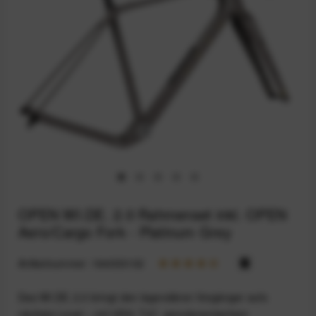
OPEN WI.DE. 2.0 Rahmenset inkl. OPEN
Aero/Cargo Fork - Platinum Grey
Artikelnummer:
164033102
Das WI.DE. 2.0 bringt den legendären Vorgänger aufs
nächste Level – mit UDH, T47, aerodynamischem