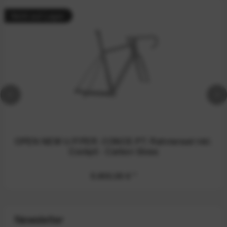
Nicht auf Lager
OPEN NEW U.P.PER. CONCE.PT. Rahmenset inkl.
Cockpit - Carbon Gloss
5.600,00 €
*
Newsletter