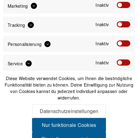
Inaktiv
Marketing
Inaktiv
4.500,00 €
Tracking
Preis:
*
inkl. gesetzl. MwSt.
zzgl. Versandkosten
Inaktiv
Personalisierung
Bitte wähle zuerst
Größe
Inaktiv
Service
Diese Website verwendet Cookies, um Ihnen die bestmögliche
Funktionalität bieten zu können. Deine Einwilligung zur Nutzung
von Cookies kannst du jederzeit individuell anpassen oder
IN DEN
WARENKORB
widerrufen.
Datenschutzeinstellungen
Bikeleasing / Dienstrad: Alle Anbieter
Nur funktionale Cookies
möglich!