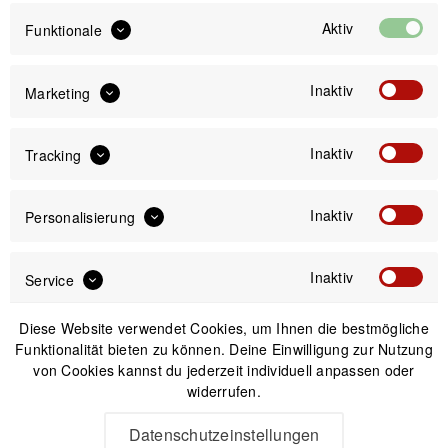
Rennräder - Schwarz
Rennräder - Schwarz
UVP:
33,99 € *
UVP:
33,99 € *
Aktiv
Funktionale
24,73 € *
24,73 € *
Inaktiv
Marketing
-12%
Inaktiv
Tracking
Inaktiv
Personalisierung
Inaktiv
Service
Diese Website verwendet Cookies, um Ihnen die bestmögliche
Funktionalität bieten zu können. Deine Einwilligung zur Nutzung
Muc-Off Airmach
von Cookies kannst du jederzeit individuell anpassen oder
Electric Mini Pro Inflator
widerrufen.
- Elektropumpe mit
Alugehäuse und LED-
UVP:
124,99 € *
Datenschutzeinstellungen
109,99 € *
Display