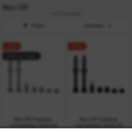
Muc-Off
(3 Produkte)
Filtern
Sortieren
-27%
-27%
Nicht auf Lager
Muc-Off Tubeless
Muc-Off Tubeless
Universelles Ventil-Kit
Universelles Ventil-Kit
V2 44 mm für MTB &
V2 60 mm für MTB &