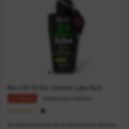
Muc-Off C3 Dry Ceramic Lube 50ml
31% sparen
Artikelnummer:
59203816
Die Kettenschmiermittel der C3 Serie erreichen durch den