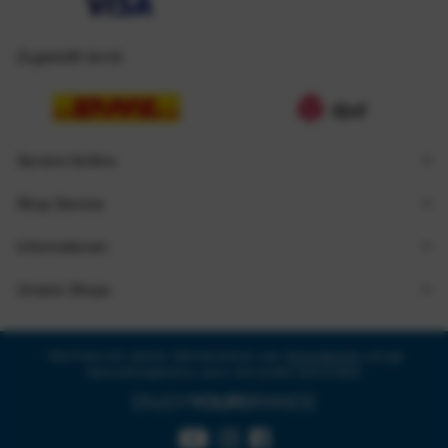
Zugestellt durch
Service Hotline
Shop Service
Informationen
Unsere Shops
* Alle Preise inkl. gesetzl. Mehrwertsteuer zzgl.
Versandkosten
und ggf.
Nachnahmegebühren, wenn nicht anders beschrieben