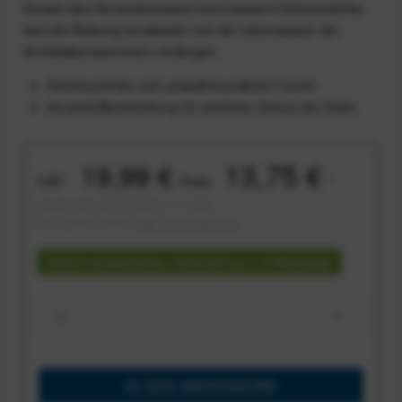
Einsatz des Keramikzusatzes eine bessere Schmierdichte,
was die Reibung herabsetzt und die Lebensdauer der
Antriebskomponenten verlängert.
Petroleumfreie und umweltfreundliche Formel
Keramik-Beschichtung für erhöhten Schutz der Kette
13,75 €
19,99 €
UVP:
Preis:
*
Inhalt:
0.05 Liter (275,00 € * / 1 Liter)
inkl. gesetzl. MwSt.
zzgl. Versandkosten
Sofort versandfertig, Lieferzeit ca. 1-3 Werktage
IN DEN
WARENKORB