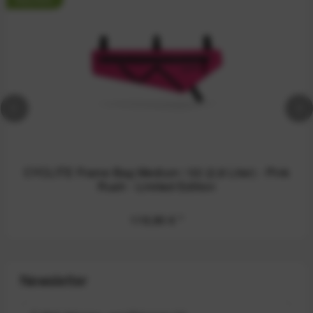
CYCLITE Frame Bag Medium / 02 (2,8 Liter) - Pink
Rush - Limited Edition
119,90 €
*
Newsletter