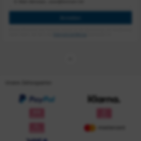
Anmelden
Mit dem Absenden des Formulars erlaube ich die Speicherung und Verarbeitung
meiner Daten, wie Sie in der
Datenschutzerklärung
beschrieben ist.
Unsere Zahlungsarten