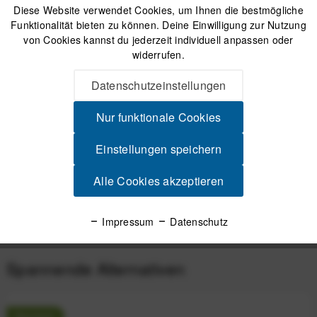
Diese Website verwendet Cookies, um Ihnen die bestmögliche
Funktionalität bieten zu können. Deine Einwilligung zur Nutzung
Muc-Off Nano Tech Bike Cleaner Fahrradreiniger
von Cookies kannst du jederzeit individuell anpassen oder
1000 ml inkl. Sprühkopf
widerrufen.
UVP:17,99 €
Datenschutzeinstellungen
11,99 €
*
Nur funktionale Cookies
Beschreibung
Einstellungen speichern
Muc Off C3 Dry Ceramic Lube für trockene, staubige
Bedingungen. Die Kettenschmiermittel der C3...
mehr
Alle Cookies akzeptieren
Produktsicherheit
Impressum
Datenschutz
Spannende Alternativen
Neuheit