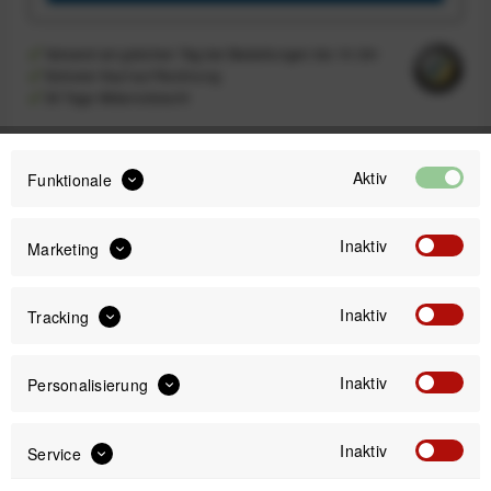
Versand am gleichen Tag bei Bestellungen bis 14 Uhr
Sicherer Kauf auf Rechnung
30 Tage Widerrufsrecht
Aktiv
Funktionale
Passendes Zubehör
Inaktiv
Marketing
-33%
Inaktiv
Tracking
Inaktiv
Personalisierung
Inaktiv
Service