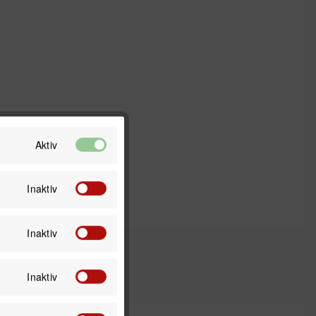
Aktiv
Inaktiv
Inaktiv
Inaktiv