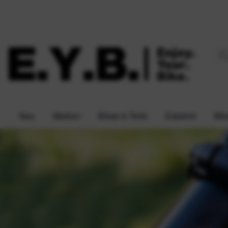
Neu
Marken
Bikes & Teile
Zubehör
Bik