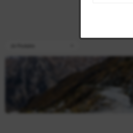
31,8 mm fü
1000, 83
UVP: