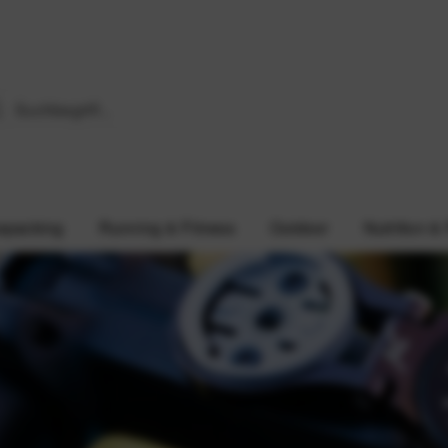
epacking
Running & Fitness
Outdoor
Nutrition &