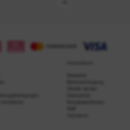
Informationen
Newsletter
gen
Batterieentsorgung
Händler werden
ahlungsbedingungen
Datenschutz
 vereinbaren
Energiesparlampen
AGB
Impressum