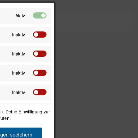
Aktiv
Inaktiv
Inaktiv
Inaktiv
Inaktiv
. Deine Einwilligung zur
rufen.
 für Wahoo
ngen speichern