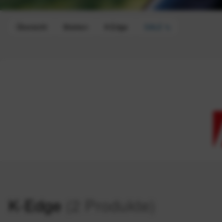
Übersicht
Marken
K-Edge
SALE %
K-Edge
(2 Produkte)