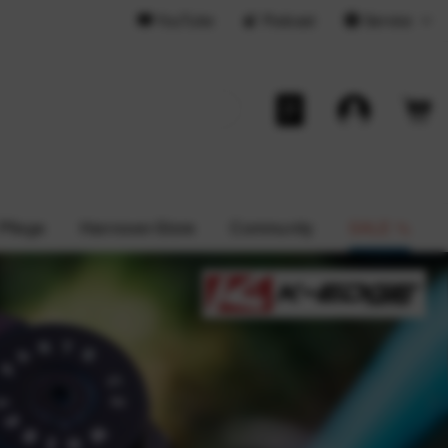
YouTube
Podcast
Service
 Pflege
Hannover-Store
Community
SALE %