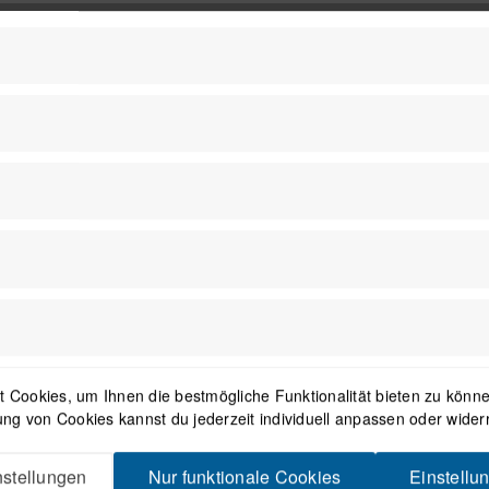
Fahrradcomputer Mount
-13%
 Cookies, um Ihnen die bestmögliche Funktionalität bieten zu können
ng von Cookies kannst du jederzeit individuell anpassen oder wider
erhalter Garmin Mount XL
K-EDGE Top Tube Halterung
stellungen
Nur funktionale Cookies
Einstellu