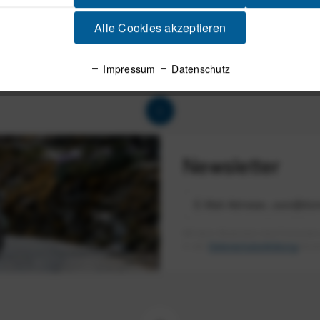
r Edge 1030, 1030 Plus,
Fahrradcomputer
0, 820, 530, 520, Expl
Alle Cookies akzeptieren
69,99 € *
49,59 € *
UVP:
55,00 € *
47,90
Impressum
Datenschutz
1
Newsletter
Mit dem Absenden des Formulars 
in der
Datenschutzerklärung
besch