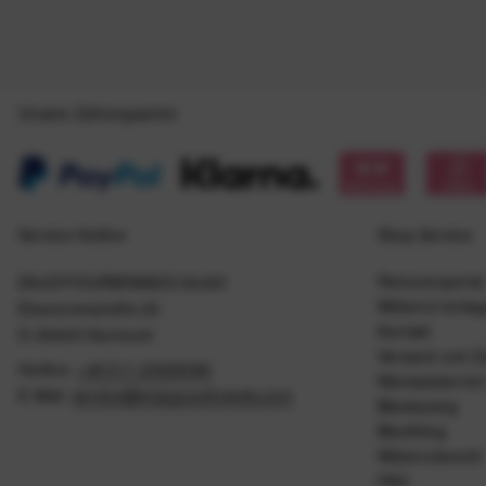
Unsere Zahlungsarten
Service Hotline
Shop Service
Retourenportal
ENJOYYOURBRANDS GmbH
Widerruf einle
Eleonorenstraße 20
Kontakt
D-30449 Hannover
Versand und Z
Hotline:
+49 511 20029090
Werkstattermin
E-Mail:
service@enjoyyourbrands.com
Bikeleasing
Bikefitting
Widerrufsrecht
FAQ